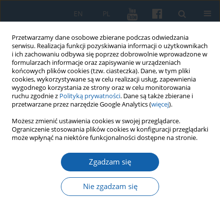
EN
PL
Przetwarzamy dane osobowe zbierane podczas odwiedzania
serwisu. Realizacja funkcji pozyskiwania informacji o użytkownikach
i ich zachowaniu odbywa się poprzez dobrowolnie wprowadzone w
formularzach informacje oraz zapisywanie w urządzeniach
końcowych plików cookies (tzw. ciasteczka). Dane, w tym pliki
cookies, wykorzystywane są w celu realizacji usług, zapewnienia
wygodnego korzystania ze strony oraz w celu monitorowania
ruchu zgodnie z
Polityką prywatności
. Dane są także zbierane i
przetwarzane przez narzędzie Google Analytics (
więcej
).
Słowo kluczowe
Olsztyn
Możesz zmienić ustawienia cookies w swojej przeglądarce.
Ograniczenie stosowania plików cookies w konfiguracji przeglądarki
może wpłynąć na niektóre funkcjonalności dostępne na stronie.
„Olsztyńskie więzienie w czasach pruskich (1898-
1938)”
Zgadzam się
Jerzy Czołgoszewski
Nie zgadzam się
KMW 2025;331(4):519-543
DOI
:
https://doi.org/10.51974/kmw-209081
Statystyki