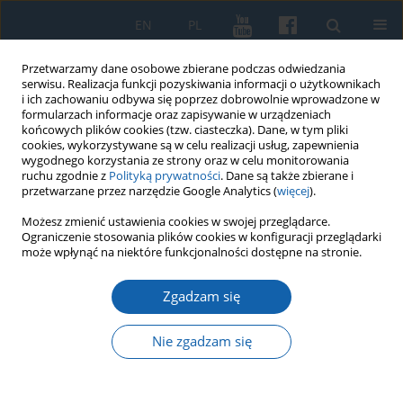
EN
PL
Przetwarzamy dane osobowe zbierane podczas odwiedzania
serwisu. Realizacja funkcji pozyskiwania informacji o użytkownikach
i ich zachowaniu odbywa się poprzez dobrowolnie wprowadzone w
formularzach informacje oraz zapisywanie w urządzeniach
końcowych plików cookies (tzw. ciasteczka). Dane, w tym pliki
cookies, wykorzystywane są w celu realizacji usług, zapewnienia
wygodnego korzystania ze strony oraz w celu monitorowania
ruchu zgodnie z
Polityką prywatności
. Dane są także zbierane i
przetwarzane przez narzędzie Google Analytics (
więcej
).
3/2020 vol. 309
Możesz zmienić ustawienia cookies w swojej przeglądarce.
Ograniczenie stosowania plików cookies w konfiguracji przeglądarki
może wpłynąć na niektóre funkcjonalności dostępne na stronie.
Zgadzam się
Promocja monografii Zenona
Złakowskiego "Solidarność
Nie zgadzam się
Olsztyńska w latach 1980–1989"