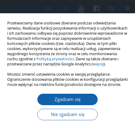
EN
PL
Przetwarzamy dane osobowe zbierane podczas odwiedzania
serwisu. Realizacja funkcji pozyskiwania informacji o użytkownikach
i ich zachowaniu odbywa się poprzez dobrowolnie wprowadzone w
formularzach informacje oraz zapisywanie w urządzeniach
końcowych plików cookies (tzw. ciasteczka). Dane, w tym pliki
cookies, wykorzystywane są w celu realizacji usług, zapewnienia
wygodnego korzystania ze strony oraz w celu monitorowania
ruchu zgodnie z
Polityką prywatności
. Dane są także zbierane i
przetwarzane przez narzędzie Google Analytics (
więcej
).
Klauzula informacyjna RODO –
Możesz zmienić ustawienia cookies w swojej przeglądarce.
Ograniczenie stosowania plików cookies w konfiguracji przeglądarki
dla autorów artykułów
może wpłynąć na niektóre funkcjonalności dostępne na stronie.
zgłoszonych do publikacji w
Zgadzam się
kwartalniku „Komunikaty
Mazursko-Warmińskie”
Nie zgadzam się
Zgodnie z art. 13 ust. 1 i 2 rozporządzenia Parlamentu