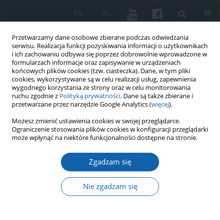
EN
PL
Przetwarzamy dane osobowe zbierane podczas odwiedzania
serwisu. Realizacja funkcji pozyskiwania informacji o użytkownikach
i ich zachowaniu odbywa się poprzez dobrowolnie wprowadzone w
formularzach informacje oraz zapisywanie w urządzeniach
końcowych plików cookies (tzw. ciasteczka). Dane, w tym pliki
cookies, wykorzystywane są w celu realizacji usług, zapewnienia
wygodnego korzystania ze strony oraz w celu monitorowania
ruchu zgodnie z
Polityką prywatności
. Dane są także zbierane i
przetwarzane przez narzędzie Google Analytics (
więcej
).
4/2023 vol. 323
Możesz zmienić ustawienia cookies w swojej przeglądarce.
Ograniczenie stosowania plików cookies w konfiguracji przeglądarki
może wpłynąć na niektóre funkcjonalności dostępne na stronie.
Zgadzam się
Obchody pięćset pięćdziesiątej
rocznicy urodzin Mikołaja
Nie zgadzam się
Kopernika w województwie