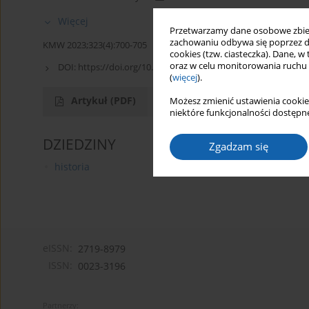
Więcej
Przetwarzamy dane osobowe zbiera
zachowaniu odbywa się poprzez d
KMW 2023;323(4):700-705
cookies (tzw. ciasteczka). Dane, w
oraz w celu monitorowania ruchu
DOI:
https://doi.org/10.51974/kmw-184137
(
więcej
).
Artykuł
(PDF)
Możesz zmienić ustawienia cookie
niektóre funkcjonalności dostępne
DZIEDZINY
Zgadzam się
historia
eISSN:
2719-8979
ISSN:
0023-3196
Partnerzy: