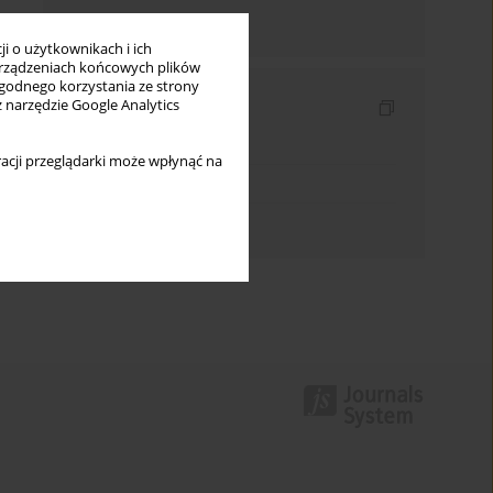
Wyślij mailem
i o użytkownikach i ich
rządzeniach końcowych plików
wygodnego korzystania ze strony
Indeksy
z narzędzie Google Analytics
Indeks słów kluczowych
acji przeglądarki może wpłynąć na
Indeks dziedzin
Indeks autorów