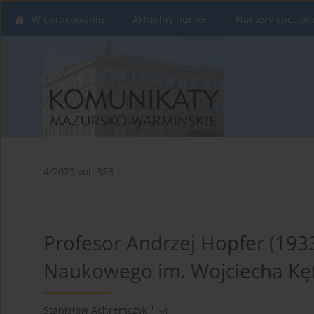
W opracowaniu
Aktualny numer
Numery specjal
4/2023 vol. 323
Profesor Andrzej Hopfer (193
Naukowego im. Wojciecha Kę
1
Stanisław Achremczyk