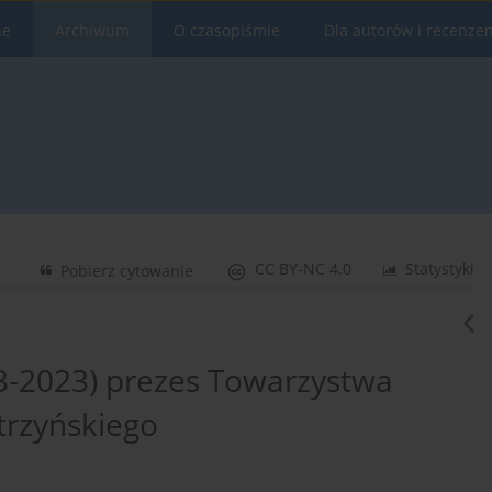
ne
Archiwum
O czasopiśmie
Dla autorów i recenze
CC BY-NC 4.0
Statystyki
Pobierz cytowanie
3-2023) prezes Towarzystwa
trzyńskiego