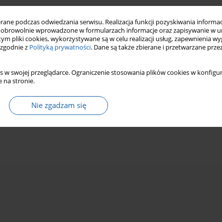
ne podczas odwiedzania serwisu. Realizacja funkcji pozyskiwania informacj
obrowolnie wprowadzone w formularzach informacje oraz zapisywanie w u
 tym pliki cookies, wykorzystywane są w celu realizacji usług, zapewnienia 
 zgodnie z
Polityką prywatności
. Dane są także zbierane i przetwarzane prze
s w swojej przeglądarce. Ograniczenie stosowania plików cookies w konfigur
 na stronie.
Nie zgadzam się