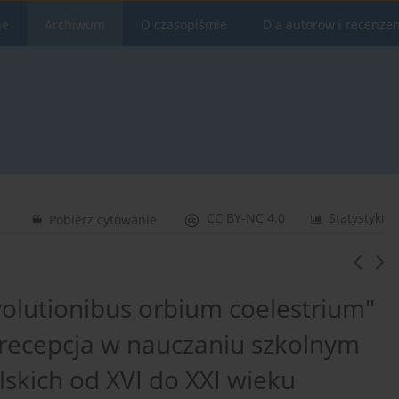
ne
Archiwum
O czasopiśmie
Dla autorów i recenze
CC BY-NC 4.0
Statystyki
Pobierz cytowanie
olutionibus orbium coelestrium"
 recepcja w nauczaniu szkolnym
skich od XVI do XXI wieku