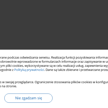
ne podczas odwiedzania serwisu. Realizacja funkcji pozyskiwania informacj
obrowolnie wprowadzone w formularzach informacje oraz zapisywanie w u
 tym pliki cookies, wykorzystywane są w celu realizacji usług, zapewnienia 
i
historia nauczania matematyki
De revolutionibus
 zgodnie z
Polityką prywatności
. Dane są także zbierane i przetwarzane prze
s w swojej przeglądarce. Ograniczenie stosowania plików cookies w konfigur
 na stronie.
Nie zgadzam się