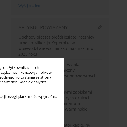
Wyślij mailem
ARTYKUŁ POWIĄZANY
Obchody pięćset pięćdziesiątej rocznicy
urodzin Mikołaja Kopernika w
województwie warmińsko-mazurskim w
2023 roku
Znaczenie daty urodzin – wymiar
i o użytkownikach i ich
astrologiczny i astronomiczny
rządzeniach końcowych plików
średniowiecznych i wczesnonowożytnych
wygodnego korzystania ze strony
horoskopów natalnych
z narzędzie Google Analytics
Stan badań nad odręcznymi zapiskami
acji przeglądarki może wpłynąć na
Mikołaja Kopernika w starych drukach
biblioteki Wyższego Seminarium
Duchownego Metropolii Warmińskiej
„Hosianum” w Olsztynie
Kopernik jako administrator kapitulny