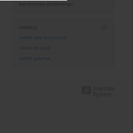
komornictwa olsztyńskiego
Indeksy
Indeks słów kluczowych
Indeks dziedzin
Indeks autorów