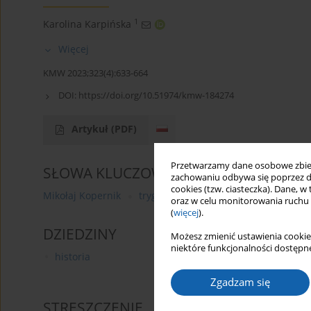
1
Karolina Karpińska
Więcej
KMW 2023;323(4):633-664
DOI:
https://doi.org/10.51974/kmw-184274
Artykuł
(PDF)
Przetwarzamy dane osobowe zbiera
SŁOWA KLUCZOWE
zachowaniu odbywa się poprzez d
cookies (tzw. ciasteczka). Dane, w
Mikołaj Kopernik
trygonometria
historia matematyk
oraz w celu monitorowania ruchu
(
więcej
).
DZIEDZINY
Możesz zmienić ustawienia cookie
niektóre funkcjonalności dostępne
historia
Zgadzam się
STRESZCZENIE