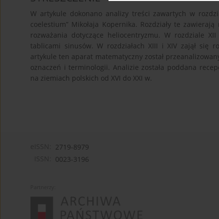
W artykule dokonano analizy treści zawartych w rozdział
coelestium” Mikołaja Kopernika. Rozdziały te zawierają
rozważania dotyczące heliocentryzmu. W rozdziale XII 
tablicami sinusów. W rozdziałach XIII i XIV zajął się 
artykule ten aparat matematyczny został przeanalizowan
oznaczeń i terminologii. Analizie została poddana rec
na ziemiach polskich od XVI do XXI w.
eISSN:
2719-8979
ISSN:
0023-3196
Partnerzy: