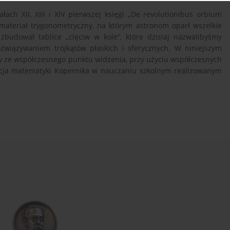
ach XII, XIII i XIV pierwszej księgi „De revolutionibus orbium
 materiał trygonometryczny, na którym astronom oparł wszelkie
zbudował tablice „cięciw w kole”, które dzisiaj nazwalibyśmy
rozwiązywaniem trójkątów płaskich i sferycznych. W niniejszym
y ze współczesnego punktu widzenia, przy użyciu współczesnych
epcja matematyki Kopernika w nauczaniu szkolnym realizowanym