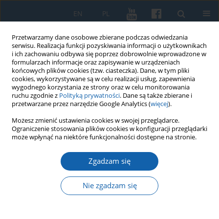
EN
PL
Przetwarzamy dane osobowe zbierane podczas odwiedzania
serwisu. Realizacja funkcji pozyskiwania informacji o użytkownikach
i ich zachowaniu odbywa się poprzez dobrowolnie wprowadzone w
formularzach informacje oraz zapisywanie w urządzeniach
końcowych plików cookies (tzw. ciasteczka). Dane, w tym pliki
cookies, wykorzystywane są w celu realizacji usług, zapewnienia
wygodnego korzystania ze strony oraz w celu monitorowania
ruchu zgodnie z
Polityką prywatności
. Dane są także zbierane i
przetwarzane przez narzędzie Google Analytics (
więcej
).
1/2019 vol. 303
Możesz zmienić ustawienia cookies w swojej przeglądarce.
Ograniczenie stosowania plików cookies w konfiguracji przeglądarki
może wpłynąć na niektóre funkcjonalności dostępne na stronie.
Zgadzam się
Opis miasta Olsztyna z 3
grudnia 1947 roku. Źródło do
Nie zgadzam się
badań ekonomiczno-