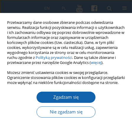
EN
PL
Przetwarzamy dane osobowe zbierane podczas odwiedzania
serwisu. Realizacja funkcji pozyskiwania informacji o użytkownikach
i ich zachowaniu odbywa się poprzez dobrowolnie wprowadzone w
formularzach informacje oraz zapisywanie w urządzeniach
końcowych plików cookies (tzw. ciasteczka). Dane, w tym pliki
cookies, wykorzystywane są w celu realizacji usług, zapewnienia
wygodnego korzystania ze strony oraz w celu monitorowania
ruchu zgodnie z
Polityką prywatności
. Dane są także zbierane i
przetwarzane przez narzędzie Google Analytics (
więcej
).
Słowo kluczowe
historyczna
Możesz zmienić ustawienia cookies w swojej przeglądarce.
Ograniczenie stosowania plików cookies w konfiguracji przeglądarki
może wpłynąć na niektóre funkcjonalności dostępne na stronie.
Opis miasta Olsztyna z 3 grudnia 1947 roku.
Zgadzam się
Źródło do badań ekonomiczno-społecznych
warunków funkcjonowania ośrodków miejskich
Nie zgadzam się
na Warmii i Mazurach po zakończeniu II Wojny
Światowej
Robert Syrwid