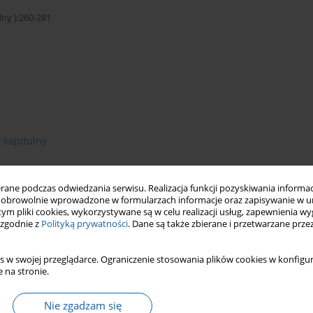
y ):260-281
 kapitulny
ne podczas odwiedzania serwisu. Realizacja funkcji pozyskiwania informacj
obrowolnie wprowadzone w formularzach informacje oraz zapisywanie w u
 tym pliki cookies, wykorzystywane są w celu realizacji usług, zapewnienia 
 zgodnie z
Polityką prywatności
. Dane są także zbierane i przetwarzane prze
s w swojej przeglądarce. Ograniczenie stosowania plików cookies w konfigur
 na stronie.
Nie zgadzam się
ąd najnowszej literatury na temat genezy Olsztyna (J. Sikorski,