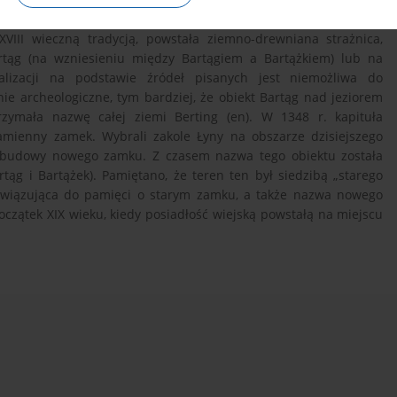
jszej historiografii (H. Bonk, A. Funk, A. Wakar). Stwierdzono
VIII wieczną tradycją, powstała ziemno-drewniana strażnica,
Bartąg (na wzniesieniu między Bartągiem a Bartążkiem) lub na
kalizacji na podstawie źródeł pisanych jest niemożliwa do
nie archeologiczne, tym bardziej, że obiekt Bartąg nad jeziorem
rzymała nazwę całej ziemi Berting (en). W 1348 r. kapituła
mienny zamek. Wybrali zakole Łyny na obszarze dzisiejszego
su budowy nowego zamku. Z czasem nazwa tego obiektu została
ąg i Bartążek). Pamiętano, że teren ten był siedzibą „starego
nawiązująca do pamięci o starym zamku, a także nazwa nowego
oczątek XIX wieku, kiedy posiadłość wiejską powstałą na miejscu