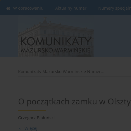
W opracowaniu
Aktualny numer
Numery specjal
Komunikaty Mazursko-Warmińskie Numer...
O początkach zamku w Olszty
Grzegorz Białuński
Więcej