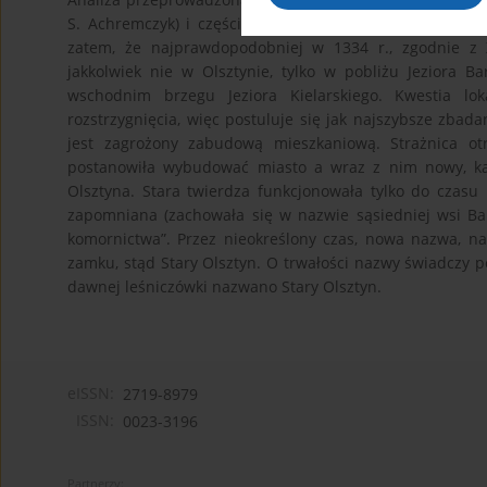
S. Achremczyk) i częściowo powrócić do ustaleń wcześnie
zatem, że najprawdopodobniej w 1334 r., zgodnie z X
jakkolwiek nie w Olsztynie, tylko w pobliżu Jeziora 
wschodnim brzegu Jeziora Kielarskiego. Kwestia lo
rozstrzygnięcia, więc postuluje się jak najszybsze zbada
jest zagrożony zabudową mieszkaniową. Strażnica ot
postanowiła wybudować miasto a wraz z nim nowy, ka
Olsztyna. Stara twierdza funkcjonowała tylko do cza
zapomniana (zachowała się w nazwie sąsiedniej wsi Bart
komornictwa”. Przez nieokreślony czas, nowa nazwa, 
zamku, stąd Stary Olsztyn. O trwałości nazwy świadczy p
dawnej leśniczówki nazwano Stary Olsztyn.
eISSN:
2719-8979
ISSN:
0023-3196
Partnerzy: