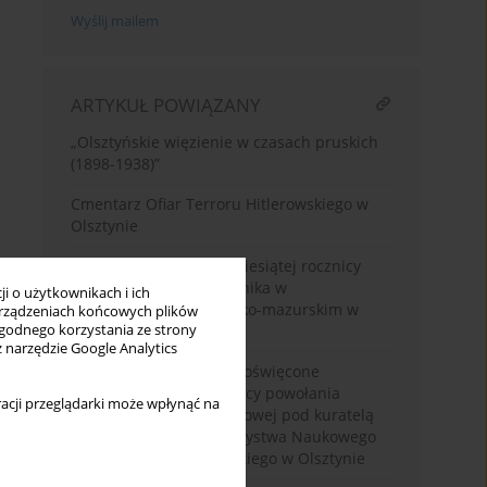
Wyślij mailem
ARTYKUŁ POWIĄZANY
„Olsztyńskie więzienie w czasach pruskich
(1898-1938)”
Cmentarz Ofiar Terroru Hitlerowskiego w
Olsztynie
Obchody pięćset pięćdziesiątej rocznicy
urodzin Mikołaja Kopernika w
i o użytkownikach i ich
województwie warmińsko-mazurskim w
rządzeniach końcowych plików
wygodnego korzystania ze strony
2023 roku
z narzędzie Google Analytics
Olsztyńskie inicjatywy poświęcone
jubileuszowi 250. rocznicy powołania
acji przeglądarki może wpłynąć na
Komisja Edukacji Narodowej pod kuratelą
Komisji Edukacji Towarzystwa Naukowego
im. Wojciecha Kętrzyńskiego w Olsztynie