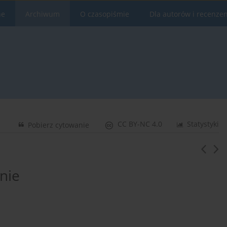
ne
Archiwum
O czasopiśmie
Dla autorów i recenze
CC BY-NC 4.0
Statystyki
Pobierz cytowanie
nie