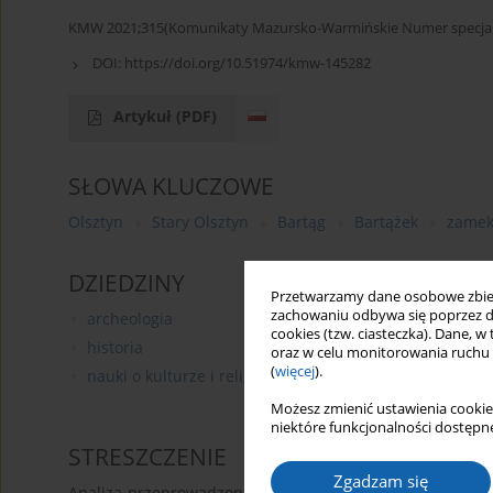
KMW 2021;315(Komunikaty Mazursko-Warmińskie Numer specjaln
DOI:
https://doi.org/10.51974/kmw-145282
Artykuł
(PDF)
SŁOWA KLUCZOWE
Olsztyn
Stary Olsztyn
Bartąg
Bartążek
zamek
DZIEDZINY
Przetwarzamy dane osobowe zbiera
zachowaniu odbywa się poprzez d
archeologia
cookies (tzw. ciasteczka). Dane, w
historia
oraz w celu monitorowania ruchu
(
więcej
).
nauki o kulturze i religii
Możesz zmienić ustawienia cookie
niektóre funkcjonalności dostępne
STRESZCZENIE
Zgadzam się
Analiza przeprowadzona w artykule pozwala odrzucić pogl