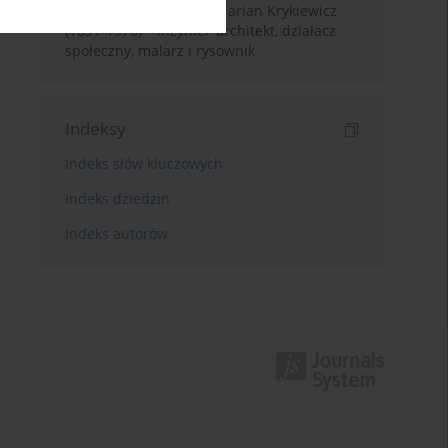
Ze Lwowa na Warmię. Marian Krykiewicz
(1891-1976) – inżynier-architekt, działacz
społeczny, malarz i rysownik
Indeksy
Indeks słów kluczowych
Indeks dziedzin
Indeks autorów