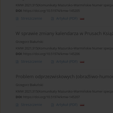
KMW 2021;315(Komunikaty Mazursko-Warmińskie Numer specjaln
DOI
:
https://doi.org/10.51974/kmw-145205
Streszczenie
Artykuł
(PDF)
W sprawie zmiany kalendarza w Prusach Książ
Grzegorz Białuński
KMW 2021;315(Komunikaty Mazursko-Warmińskie Numer specjaln
DOI
:
https://doi.org/10.51974/kmw-145206
Streszczenie
Artykuł
(PDF)
Problem odprzezwiskowych (obraźliwo-humor
Grzegorz Białuński
KMW 2021;315(Komunikaty Mazursko-Warmińskie Numer specjaln
DOI
:
https://doi.org/10.51974/kmw-145207
Streszczenie
Artykuł
(PDF)