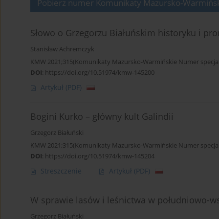
Pobierz numer Komunikaty Mazursko-Warmiński
Słowo o Grzegorzu Białuńskim historyku i pro
Stanisław Achremczyk
KMW 2021;315(Komunikaty Mazursko-Warmińskie Numer specjaln
DOI
:
https://doi.org/10.51974/kmw-145200
Artykuł
(PDF)
Bogini Kurko – główny kult Galindii
Grzegorz Białuński
KMW 2021;315(Komunikaty Mazursko-Warmińskie Numer specjaln
DOI
:
https://doi.org/10.51974/kmw-145204
Streszczenie
Artykuł
(PDF)
W sprawie lasów i leśnictwa w południowo-ws
Grzegorz Białuński