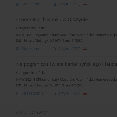
Streszczenie
Artykuł
(PDF)
O początkach zamku w Olsztynie
Grzegorz Białuński
KMW 2021;315(Komunikaty Mazursko-Warmińskie Numer specjaln
DOI
:
https://doi.org/10.51974/kmw-145282
Streszczenie
Artykuł
(PDF)
Na pograniczu świata barbarzyńskiego i feud
Grzegorz Białuński
KMW 2021;315(Komunikaty Mazursko-Warmińskie Numer specjaln
DOI
:
https://doi.org/10.51974/kmw-145283
Streszczenie
Artykuł
(PDF)
eISSN:
2719-8979