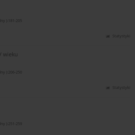
y ):181-205
Statystyki
V wieku
y ):206-250
Statystyki
y ):251-259