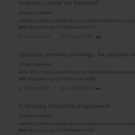
Ysegups – „maior rex Galindiae”
Grzegorz Białuński
KMW 2021;315(Komunikaty Mazursko-Warmińskie Numer specjaln
DOI
:
https://doi.org/10.51974/kmw-145279
Streszczenie
Artykuł
(PDF)
Opozycja rycerstwa pruskiego. Na początku X
Grzegorz Białuński
KMW 2021;315(Komunikaty Mazursko-Warmińskie Numer specjaln
DOI
:
https://doi.org/10.51974/kmw-145280
Streszczenie
Artykuł
(PDF)
O strażnicy krzyżackiej w Jegławkach
Grzegorz Białuński
KMW 2021;315(Komunikaty Mazursko-Warmińskie Numer specjaln
DOI
:
https://doi.org/10.51974/kmw-145281