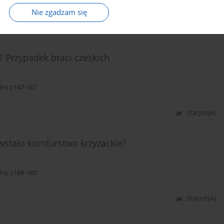
y ):128-146
Nie zgadzam się
Statystyki
? Przypadek braci czeskich
y ):147-167
Statystyki
wstało komturstwo krzyżackie?
y ):168-180
Statystyki