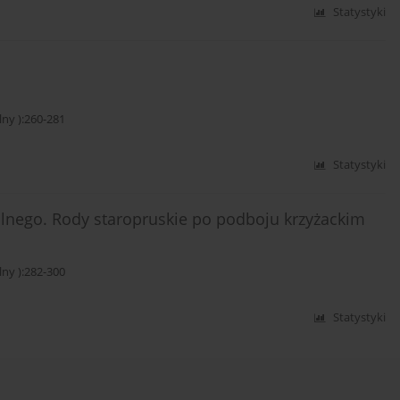
Statystyki
y ):260-281
Statystyki
alnego. Rody staropruskie po podboju krzyżackim
y ):282-300
Statystyki