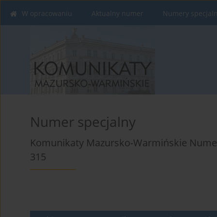
W opracowaniu
Aktualny numer
Numery specjal
Numer specjalny
Komunikaty Mazursko-Warmińskie Numer 
315