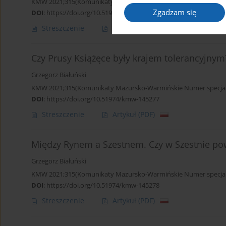
KMW 2021;315(Komunikaty Mazursko-Warmińskie Numer specjaln
Zgadzam się
DOI
:
https://doi.org/10.51974/kmw-145276
Streszczenie
Artykuł
(PDF)
Czy Prusy Książęce były krajem tolerancyjnym
Grzegorz Białuński
KMW 2021;315(Komunikaty Mazursko-Warmińskie Numer specjaln
DOI
:
https://doi.org/10.51974/kmw-145277
Streszczenie
Artykuł
(PDF)
Między Rynem a Szestnem. Czy w Szestnie po
Grzegorz Białuński
KMW 2021;315(Komunikaty Mazursko-Warmińskie Numer specjaln
DOI
:
https://doi.org/10.51974/kmw-145278
Streszczenie
Artykuł
(PDF)