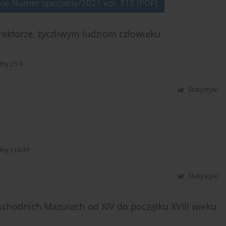
e Numer specjalny/2021 vol. 315 (PDF)
rektorze, życzliwym ludziom człowieku
y ):5-9
Statystyki
y ):10-21
Statystyki
chodnich Mazurach od XIV do początku XVIII wieku