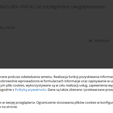
kich (XIV–XVII w.) ze szczególnym uwzględnieniem
y ):56-93
Statystyki
y ):94-127
ne podczas odwiedzania serwisu. Realizacja funkcji pozyskiwania informacj
obrowolnie wprowadzone w formularzach informacje oraz zapisywanie w u
Statystyki
 tym pliki cookies, wykorzystywane są w celu realizacji usług, zapewnienia 
 zgodnie z
Polityką prywatności
. Dane są także zbierane i przetwarzane prze
eczu środkowej Łyny w XIII wieku
s w swojej przeglądarce. Ograniczenie stosowania plików cookies w konfigur
 na stronie.