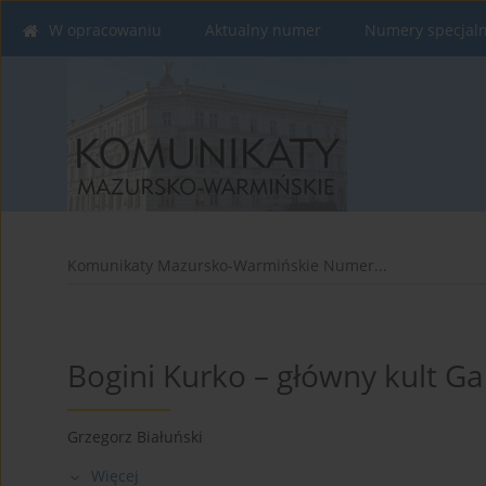
W opracowaniu
Aktualny numer
Numery specjal
Komunikaty Mazursko-Warmińskie Numer...
Bogini Kurko – główny kult Gal
Grzegorz Białuński
Więcej