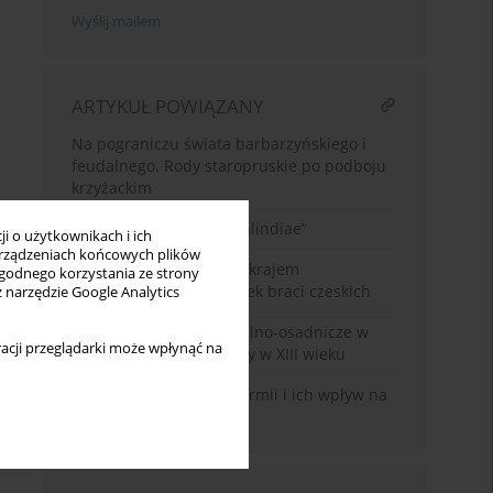
Wyślij mailem
ARTYKUŁ POWIĄZANY
Na pograniczu świata barbarzyńskiego i
feudalnego. Rody staropruskie po podboju
krzyżackim
Ysegups – „maior rex Galindiae”
i o użytkownikach i ich
rządzeniach końcowych plików
Czy Prusy Książęce były krajem
wygodnego korzystania ze strony
tolerancyjnym? Przypadek braci czeskich
z narzędzie Google Analytics
Pruskie związki terytorialno-osadnicze w
acji przeglądarki może wpłynąć na
dorzeczu środkowej Łyny w XIII wieku
Pierwsze kościoły na Warmii i ich wpływ na
rozwój dróg lokalnych