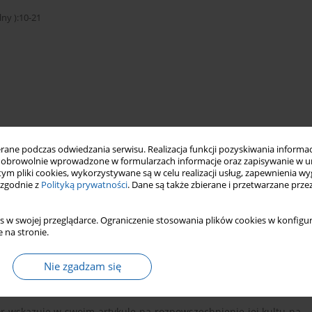
y ):10-21
a
ne podczas odwiedzania serwisu. Realizacja funkcji pozyskiwania informacj
obrowolnie wprowadzone w formularzach informacje oraz zapisywanie w u
 tym pliki cookies, wykorzystywane są w celu realizacji usług, zapewnienia 
 zgodnie z
Polityką prywatności
. Dane są także zbierane i przetwarzane prze
s w swojej przeglądarce. Ograniczenie stosowania plików cookies w konfigur
 na stronie.
Nie zgadzam się
or wskazuje w swoim artykule na rozpowszechnienie jej kultu na