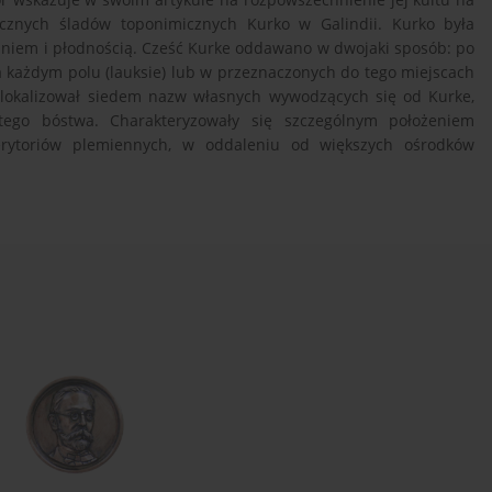
cznych śladów toponimicznych Kurko w Galindii. Kurko była
aniem i płodnością. Cześć Kurke oddawano w dwojaki sposób: po
 każdym polu (lauksie) lub w przeznaczonych do tego miejscach
r zlokalizował siedem nazw własnych wywodzących się od Kurke,
tego bóstwa. Charakteryzowały się szczególnym położeniem
terytoriów plemiennych, w oddaleniu od większych ośrodków