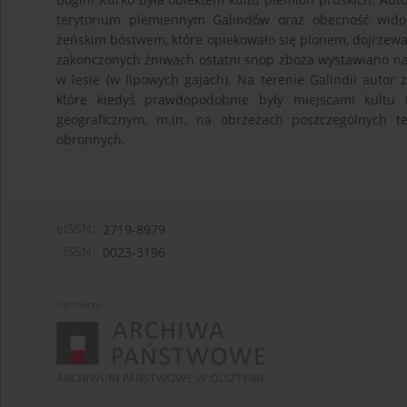
terytorium plemiennym Galindów oraz obecność wido
żeńskim bóstwem, które opiekowało się plonem, dojrzew
zakończonych żniwach ostatni snop zboża wystawiano na
w lesie (w lipowych gajach). Na terenie Galindii auto
które kiedyś prawdopodobnie były miejscami kultu 
geograficznym, m.in. na obrzeżach poszczególnych 
obronnych.
eISSN:
2719-8979
ISSN:
0023-3196
Partnerzy: