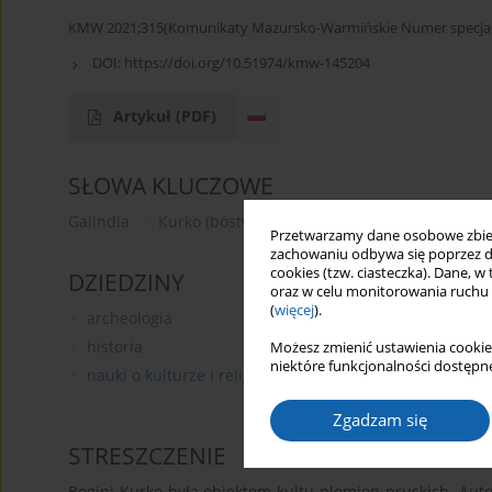
KMW 2021;315(Komunikaty Mazursko-Warmińskie Numer specjaln
DOI:
https://doi.org/10.51974/kmw-145204
Artykuł
(PDF)
SŁOWA KLUCZOWE
Galindia
Kurko (bóstwo pruskie)
Prusowie
religi
Przetwarzamy dane osobowe zbiera
zachowaniu odbywa się poprzez d
cookies (tzw. ciasteczka). Dane, w
DZIEDZINY
oraz w celu monitorowania ruchu
(
więcej
).
archeologia
historia
Możesz zmienić ustawienia cookie
niektóre funkcjonalności dostępne
nauki o kulturze i religii
Zgadzam się
STRESZCZENIE
Bogini Kurko była obiektem kultu plemion pruskich. Aut