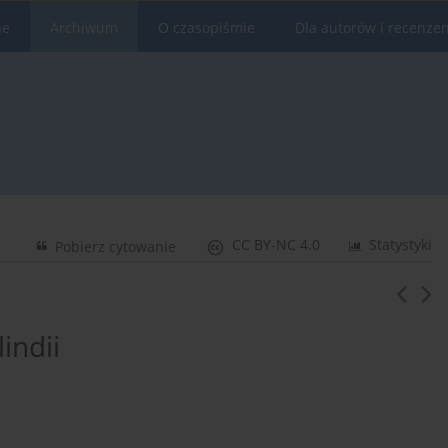
ne
Archiwum
O czasopiśmie
Dla autorów i recenze
CC BY-NC 4.0
Statystyki
Pobierz cytowanie
indii