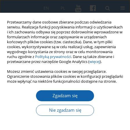
EN
PL
Przetwarzamy dane osobowe zbierane podczas odwiedzania
serwisu. Realizacja funkcji pozyskiwania informacji o użytkownikach
i ich zachowaniu odbywa się poprzez dobrowolnie wprowadzone w
formularzach informacje oraz zapisywanie w urządzeniach
końcowych plików cookies (tzw. ciasteczka). Dane, w tym pliki
cookies, wykorzystywane są w celu realizacji usług, zapewnienia
wygodnego korzystania ze strony oraz w celu monitorowania
ruchu zgodnie z
Polityką prywatności
. Dane są także zbierane i
przetwarzane przez narzędzie Google Analytics (
więcej
).
1/2019 vol. 303
Możesz zmienić ustawienia cookies w swojej przeglądarce.
Ograniczenie stosowania plików cookies w konfiguracji przeglądarki
może wpłynąć na niektóre funkcjonalności dostępne na stronie.
Zgadzam się
Organizacja szkolnictwa w
okresie pionierskim w Olsztynie
Nie zgadzam się
przez Wydział Oświaty przy