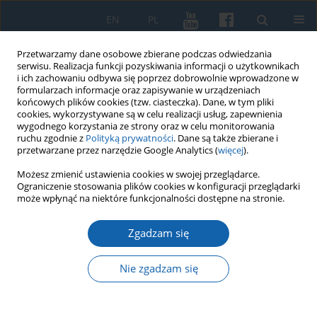
EN
PL
Przetwarzamy dane osobowe zbierane podczas odwiedzania
serwisu. Realizacja funkcji pozyskiwania informacji o użytkownikach
i ich zachowaniu odbywa się poprzez dobrowolnie wprowadzone w
formularzach informacje oraz zapisywanie w urządzeniach
końcowych plików cookies (tzw. ciasteczka). Dane, w tym pliki
cookies, wykorzystywane są w celu realizacji usług, zapewnienia
wygodnego korzystania ze strony oraz w celu monitorowania
ruchu zgodnie z
Polityką prywatności
. Dane są także zbierane i
przetwarzane przez narzędzie Google Analytics (
więcej
).
1/2019 vol. 303
Możesz zmienić ustawienia cookies w swojej przeglądarce.
Ograniczenie stosowania plików cookies w konfiguracji przeglądarki
może wpłynąć na niektóre funkcjonalności dostępne na stronie.
Zgadzam się
Maria Butrymówna –
„zamiłowana w archeologii”
Nie zgadzam się
badaczka cmentarzysk na Litwie