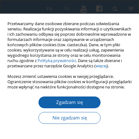
EN
PL
Przetwarzamy dane osobowe zbierane podczas odwiedzania
serwisu. Realizacja funkcji pozyskiwania informacji o użytkownikach
i ich zachowaniu odbywa się poprzez dobrowolnie wprowadzone w
formularzach informacje oraz zapisywanie w urządzeniach
końcowych plików cookies (tzw. ciasteczka). Dane, w tym pliki
cookies, wykorzystywane są w celu realizacji usług, zapewnienia
wygodnego korzystania ze strony oraz w celu monitorowania
ruchu zgodnie z
Polityką prywatności
. Dane są także zbierane i
przetwarzane przez narzędzie Google Analytics (
więcej
).
2/2020 vol. 308
Możesz zmienić ustawienia cookies w swojej przeglądarce.
Ograniczenie stosowania plików cookies w konfiguracji przeglądarki
może wpłynąć na niektóre funkcjonalności dostępne na stronie.
Zgadzam się
Rękopisy Dönhoffów z Drogoszy
w Prusach Wschodnich
Nie zgadzam się
przechowywane w Bibliotece