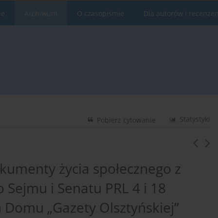
ne
Archiwum
O czasopiśmie
Dla autorów i recenze
Statystyki
Pobierz cytowanie
kumenty życia społecznego z
 Sejmu i Senatu PRL 4 i 18
 Domu „Gazety Olsztyńskiej”