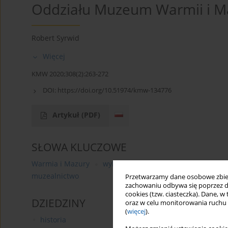
Oddziału Muzeum Warmii i Ma
Robert Syrwid
Więcej
KMW 2020;308(2):263-272
DOI:
https://doi.org/10.51974/kmw-134776
Artykuł
(PDF)
SŁOWA KLUCZOWE
Warmia i Mazury
wybory parlamentarne 1989
Dom 
muzealnictwo
Przetwarzamy dane osobowe zbiera
zachowaniu odbywa się poprzez d
cookies (tzw. ciasteczka). Dane, w
DZIEDZINY
oraz w celu monitorowania ruchu
(
więcej
).
historia