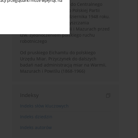
acji przeglądarki może wpłynąć na
List Kazimierza Goebela do Centralnego
Komitetu Wykonawczego Polskiej Partii
Socjalistycznej z 14 października 1948 roku.
Przyczynek do akcji „oczyszczania
szeregów” PPS na Warmii i Mazurach przed
tzw. zjednoczeniem polskiego ruchu
robotniczego
Od pruskiego Eichamtu do polskiego
Urzędu Miar. Przyczynek do dalszych
badań nad administracją miar na Warmii,
Mazurach i Powiślu (1868-1966)
Indeksy
Indeks słów kluczowych
Indeks dziedzin
Indeks autorów