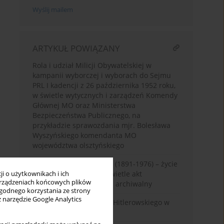
Wyślij mailem
ARTYKUŁ POWIĄZANY
Rola i udział Milicji Obywatelskiej w
kampanii wyborczej i wyborach do Sejmu
PRL I kadencji z 26 października 1952 roku,
w świetle wytycznych i zarządzeń Komendy
Głównej MO oraz Ministerstwa
Bezpieczeństwa Publicznego, na
przykładzie sprawozdania mjr. Bolesława
Wyszyńskiego komendanta MO
województwa olsztyńskiego
Zygmunt Tadeusz Robel (1891-1976) – życie
i kariera zawodowa w świetle akt
i o użytkownikach i ich
rządzeniach końcowych plików
osobowych. Rekonesans archiwalny
wygodnego korzystania ze strony
z narzędzie Google Analytics
Cmentarz Ofiar Terroru Hitlerowskiego w
Olsztynie