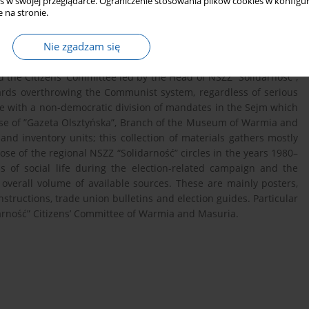
s w swojej przeglądarce. Ograniczenie stosowania plików cookies w konfigur
 na stronie.
Nie zgadzam się
ted as a result of the Round Table agreement be-tween the PRL
 the Citizens’ Committee led by the Head of NSZZ “Solidarność”,
ards overthrowing the Communist system, regardless of serious
e with a non-democratic division of mandates in the Sejm which
use of ”Gazeta Olsztyńska”, Branch of the Museum of Warmia and
sand inventory units; this collection of materials gathers mostly
ose of the regional NSZZ “Solidarność” circles in the years 1980–
s of social life during the election-related campaign and the
 overall volume of available sources. These are mainly posters,
instructions, trade union bulletins and election guides. Particular
darność” Citizens’ Committee of Warmia and Masuria.