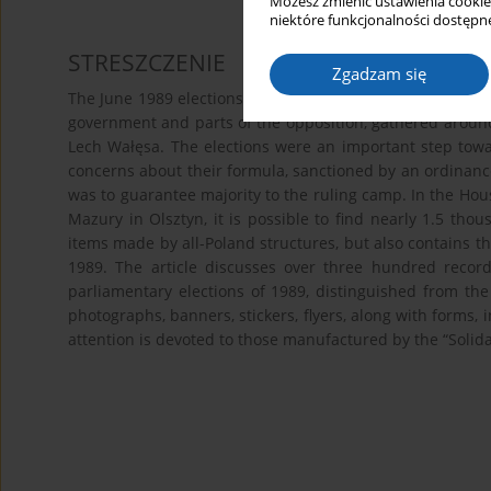
Możesz zmienić ustawienia cookie
niektóre funkcjonalności dostępne
STRESZCZENIE
Zgadzam się
The June 1989 elections to Sejm and Senate were conduc
government and parts of the opposition, gathered around
Lech Wałęsa. The elections were an important step tow
concerns about their formula, sanctioned by an ordinanc
was to guarantee majority to the ruling camp. In the Ho
Mazury in Olsztyn, it is possible to find nearly 1.5 thou
items made by all-Poland structures, but also contains th
1989. The article discusses over three hundred record
parliamentary elections of 1989, distinguished from the
photographs, banners, stickers, flyers, along with forms, 
attention is devoted to those manufactured by the “Soli