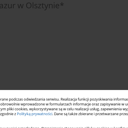
zur w Olsztynie*
„Gazety Olsztyńskiej”
dokumenty życia społecznego
ne podczas odwiedzania serwisu. Realizacja funkcji pozyskiwania informacj
obrowolnie wprowadzone w formularzach informacje oraz zapisywanie w u
 tym pliki cookies, wykorzystywane są w celu realizacji usług, zapewnienia 
 zgodnie z
Polityką prywatności
. Dane są także zbierane i przetwarzane prze