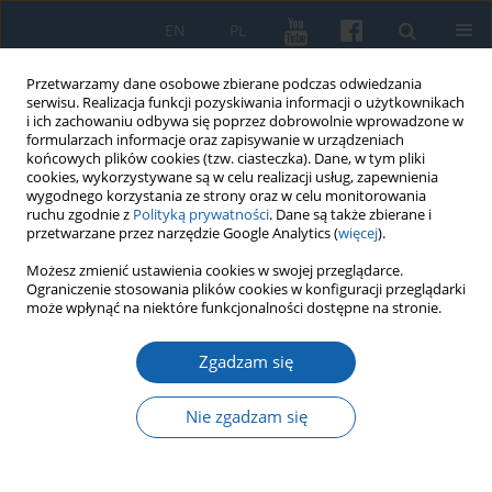
EN
PL
Przetwarzamy dane osobowe zbierane podczas odwiedzania
serwisu. Realizacja funkcji pozyskiwania informacji o użytkownikach
i ich zachowaniu odbywa się poprzez dobrowolnie wprowadzone w
formularzach informacje oraz zapisywanie w urządzeniach
końcowych plików cookies (tzw. ciasteczka). Dane, w tym pliki
cookies, wykorzystywane są w celu realizacji usług, zapewnienia
wygodnego korzystania ze strony oraz w celu monitorowania
ruchu zgodnie z
Polityką prywatności
. Dane są także zbierane i
przetwarzane przez narzędzie Google Analytics (
więcej
).
Słowo kluczowe
dzienniki
Możesz zmienić ustawienia cookies w swojej przeglądarce.
Ograniczenie stosowania plików cookies w konfiguracji przeglądarki
może wpłynąć na niektóre funkcjonalności dostępne na stronie.
Rękopisy Dönhoffów z Drogoszy w Prusach
Zgadzam się
Wschodnich przechowywane w Bibliotece
Uniwersyteckiej w Toruniu
Nie zgadzam się
Andrzej Mycio
KMW 2020;308(2):253-262
DOI
:
https://doi.org/10.51974/kmw-134775