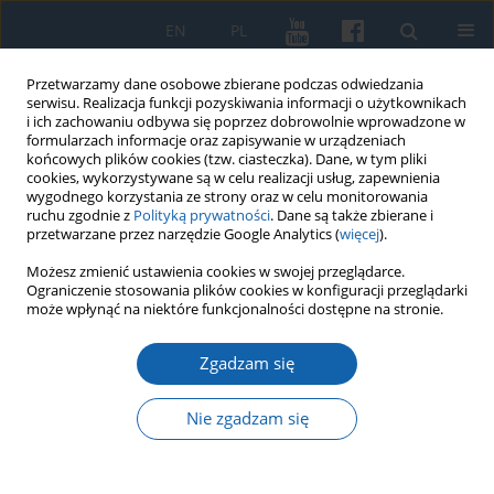
EN
PL
Przetwarzamy dane osobowe zbierane podczas odwiedzania
serwisu. Realizacja funkcji pozyskiwania informacji o użytkownikach
i ich zachowaniu odbywa się poprzez dobrowolnie wprowadzone w
formularzach informacje oraz zapisywanie w urządzeniach
końcowych plików cookies (tzw. ciasteczka). Dane, w tym pliki
cookies, wykorzystywane są w celu realizacji usług, zapewnienia
wygodnego korzystania ze strony oraz w celu monitorowania
ruchu zgodnie z
Polityką prywatności
. Dane są także zbierane i
przetwarzane przez narzędzie Google Analytics (
więcej
).
Słowo kluczowe
korespondencja
Możesz zmienić ustawienia cookies w swojej przeglądarce.
Ograniczenie stosowania plików cookies w konfiguracji przeglądarki
może wpłynąć na niektóre funkcjonalności dostępne na stronie.
,,Stanisław August jako wychowawca księcia
Stanisława w świetle listów z archiwum
Zgadzam się
Poniatowskich w Paryżu"
Nie zgadzam się
Jakub Bajer
KMW 2025;331(4):495-518
DOI
:
https://doi.org/10.51974/kmw-215391