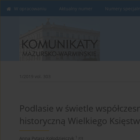
W opracowaniu
Aktualny numer
Numery specjal
1/2019 vol. 303
Podlasie w świetle współczes
historyczną Wielkiego Księstw
1
Anna Pytasz-Kołodziejczyk