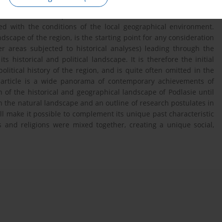
onomic activity of people, as well as territorial changes of states
zed that the development of Podlasie in terms of settlement and
ted with the conditions of the local geographical environment.
ndscape of the region, is the starting point for any consideration
er areas subjected to historical analyses) leading through the
s historical and political landscape. It is therefore the initial
itical history of the region, and is quite often omitted in the
e article is a wide panorama of contemporary achievements of
n of the historical and geographical landscape of Podlasie until
n the natural landscape and an outline of research postulates in
ill make it possible to complement its unique past characteristic
s and religions were mixed together, creating a unique social,