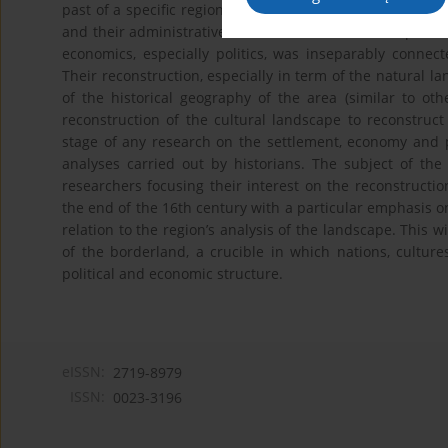
past of a specific region in the field of settlement and ec
and their administrative divisions. It should be emphasi
economics, especially politics, was inseparably connec
Their reconstruction, especially in term of the natural la
of the historical geography of the area (similar to oth
reconstruction of the cultural landscape to reconstruct it
stage of any research on the settlement, economy and pol
analyses carried out by historians. The subject of th
researchers focusing their interest on the reconstructio
the end of the 16th century with a particular emphasis o
relation to the region’s analysis of the landscape. This w
of the borderland, a crucible in which nations, culture
political and economic structure.
eISSN:
2719-8979
ISSN:
0023-3196