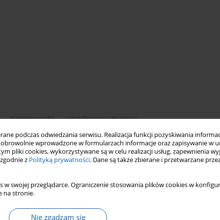
historiografia
współczesne badania
ne podczas odwiedzania serwisu. Realizacja funkcji pozyskiwania informacj
obrowolnie wprowadzone w formularzach informacje oraz zapisywanie w u
 tym pliki cookies, wykorzystywane są w celu realizacji usług, zapewnienia 
 zgodnie z
Polityką prywatności
. Dane są także zbierane i przetwarzane prze
s w swojej przeglądarce. Ograniczenie stosowania plików cookies w konfigur
 na stronie.
ence of history, gives historians the opportunity to recreate the
Nie zgadzam się