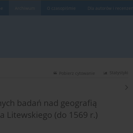
ne
Archiwum
O czasopiśmie
Dla autorów i recenze
Statystyki
Pobierz cytowanie
nych badań nad geografią
a Litewskiego (do 1569 r.)