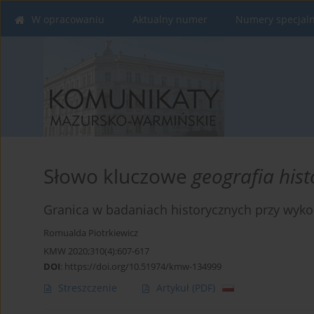
W opracowaniu
Aktualny numer
Numery specjal
Słowo kluczowe
geografia his
Granica w badaniach historycznych przy wyko
Romualda Piotrkiewicz
KMW 2020;310(4):607-617
DOI
:
https://doi.org/10.51974/kmw-134999
Streszczenie
Artykuł
(PDF)