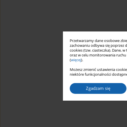
Przetwarzamy dane osobowe zbiera
zachowaniu odbywa się poprzez d
cookies (tzw. ciasteczka). Dane, w
oraz w celu monitorowania ruchu
(
więcej
).
Możesz zmienić ustawienia cookie
niektóre funkcjonalności dostępne
Zgadzam się