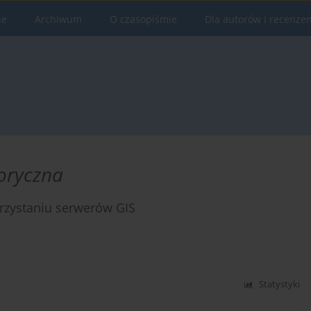
ne
Archiwum
O czasopiśmie
Dla autorów i recenze
toryczna
rzystaniu serwerów GIS
Statystyki