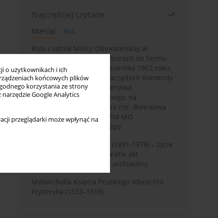
Najczęściej czytane
Miesiąc
Rok
Rola i udział Milicji Obywatelskiej w
kampanii wyborczej i wyborach do Sejmu
PRL I kadencji z 26 października 1952 roku,
i o użytkownikach i ich
w świetle wytycznych i zarządzeń Komendy
rządzeniach końcowych plików
wygodnego korzystania ze strony
Głównej MO oraz Ministerstwa
z narzędzie Google Analytics
Bezpieczeństwa Publicznego, na
przykładzie sprawozdania mjr. Bolesława
Wyszyńskiego komendanta MO
acji przeglądarki może wpłynąć na
województwa olsztyńskiego
Zygmunt Tadeusz Robel (1891-1976) – życie
i kariera zawodowa w świetle akt
osobowych. Rekonesans archiwalny
Melancholia Księcia Pruskiego Albrechta
Fryderyka (1553–1618)