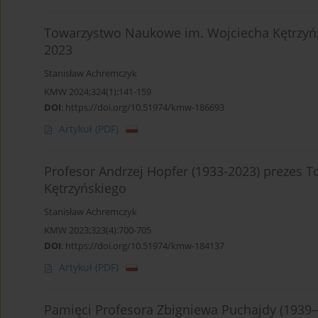
Towarzystwo Naukowe im. Wojciecha Kętrzyńsk
2023
Stanisław Achremczyk
KMW 2024;324(1):141-159
DOI
:
https://doi.org/10.51974/kmw-186693
Artykuł
(PDF)
Profesor Andrzej Hopfer (1933-2023) prezes
Kętrzyńskiego
Stanisław Achremczyk
KMW 2023;323(4):700-705
DOI
:
https://doi.org/10.51974/kmw-184137
Artykuł
(PDF)
Pamięci Profesora Zbigniewa Puchajdy (1939