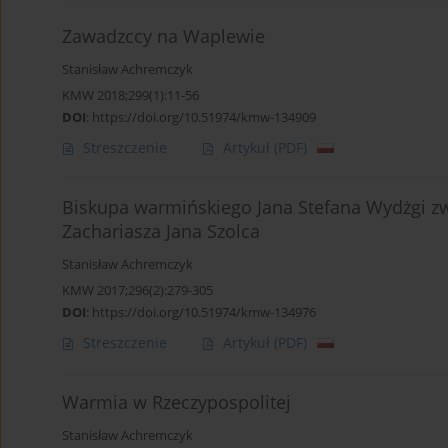
Zawadzccy na Waplewie
Stanisław Achremczyk
KMW 2018;299(1):11-56
DOI
:
https://doi.org/10.51974/kmw-134909
Streszczenie
Artykuł
(PDF)
Biskupa warmińskiego Jana Stefana Wydżgi zw
Zachariasza Jana Szolca
Stanisław Achremczyk
KMW 2017;296(2):279-305
DOI
:
https://doi.org/10.51974/kmw-134976
Streszczenie
Artykuł
(PDF)
Warmia w Rzeczypospolitej
Stanisław Achremczyk