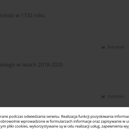
iński w 1732 roku
Statystyki
kiego w latach 2018-2020
Statystyki
listy szlachty koronnej i litewskiej na sejmik
ne podczas odwiedzania serwisu. Realizacja funkcji pozyskiwania informacj
XVII stulecia
obrowolnie wprowadzone w formularzach informacje oraz zapisywanie w u
 tym pliki cookies, wykorzystywane są w celu realizacji usług, zapewnienia 