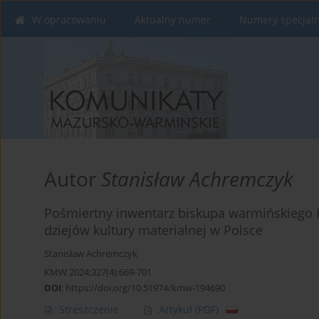
W opracowaniu
Aktualny numer
Numery specjal
Autor
Stanisław Achremczyk
Pośmiertny inwentarz biskupa warmińskiego K
dziejów kultury materialnej w Polsce
Stanisław Achremczyk
KMW 2024;327(4):669-701
DOI
:
https://doi.org/10.51974/kmw-194690
Streszczenie
Artykuł
(PDF)