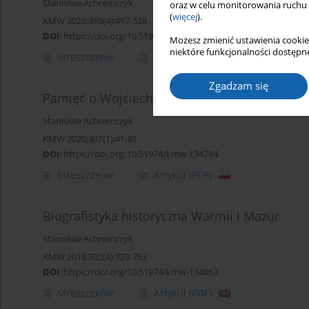
Stanisław Achremczyk
oraz w celu monitorowania ruchu
(
więcej
).
KMW 2020;310(4):497-528
DOI
:
https://doi.org/10.51974/kmw-134993
Możesz zmienić ustawienia cookie
niektóre funkcjonalności dostępne
Streszczenie
Artykuł
(PDF)
Zgadzam się
Pamięć o Wojciechu Kętrzyńskim
Stanisław Achremczyk
KMW 2020;307(1):41-81
DOI
:
https://doi.org/10.51974/kmw-134784
Streszczenie
Artykuł
(PDF)
Biografistyka historyczna Warmii i Mazur
Stanisław Achremczyk
KMW 2018;302(4):729-763
DOI
:
https://doi.org/10.51974/kmw-134863
Streszczenie
Artykuł
(PDF)