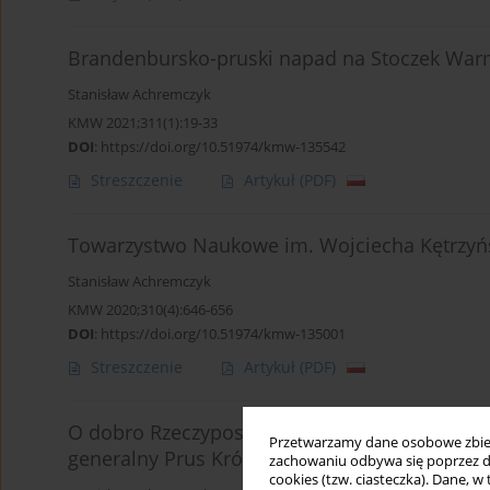
Brandenbursko-pruski napad na Stoczek Warm
Stanisław Achremczyk
KMW 2021;311(1):19-33
DOI
:
https://doi.org/10.51974/kmw-135542
Streszczenie
Artykuł
(PDF)
Towarzystwo Naukowe im. Wojciecha Kętrzyńs
Stanisław Achremczyk
KMW 2020;310(4):646-656
DOI
:
https://doi.org/10.51974/kmw-135001
Streszczenie
Artykuł
(PDF)
O dobro Rzeczypospolitej czy własne. Supliki i 
Przetwarzamy dane osobowe zbiera
generalny Prus Królewskich w drugiej połowie 
zachowaniu odbywa się poprzez d
cookies (tzw. ciasteczka). Dane, w