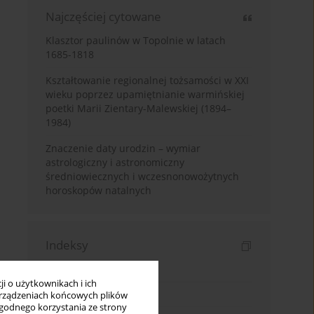
Najczęściej cytowane
Klasztor paulinów w Topolnie w latach
1685-1818
Kształtowanie regionalnej tożsamości w XXI
wieku poprzez upamiętnianie warmińskiej
poetki Marii Zientary-Malewskiej (1894–
1984)
Znaczenie daty urodzin – wymiar
astrologiczny i astronomiczny
średniowiecznych i wczesnonowożytnych
horoskopów natalnych
Indeksy
Indeks słów kluczowych
i o użytkownikach i ich
Indeks dziedzin
rządzeniach końcowych plików
wygodnego korzystania ze strony