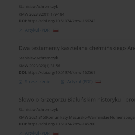
Stanisław Achremczyk
KMW 2023;320(1):179-184
DOI
:
https://doi.org/10.51974/kmw-166242
Artykuł
(PDF)
Dwa testamenty kasztelana chełmińskiego An
Stanisław Achremczyk
KMW 2023;320(1):31-56
DOI
:
https://doi.org/10.51974/kmw-162561
Streszczenie
Artykuł
(PDF)
Słowo o Grzegorzu Białuńskim historyku i pro
Stanisław Achremczyk
KMW 2021;315(Komunikaty Mazursko-Warmińskie Numer specjaln
DOI
:
https://doi.org/10.51974/kmw-145200
Artykuł
(PDF)