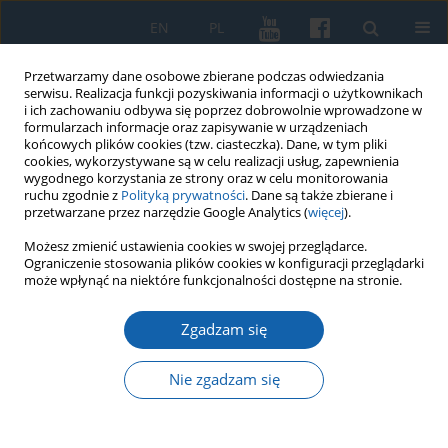
EN
PL
Przetwarzamy dane osobowe zbierane podczas odwiedzania
serwisu. Realizacja funkcji pozyskiwania informacji o użytkownikach
i ich zachowaniu odbywa się poprzez dobrowolnie wprowadzone w
formularzach informacje oraz zapisywanie w urządzeniach
końcowych plików cookies (tzw. ciasteczka). Dane, w tym pliki
cookies, wykorzystywane są w celu realizacji usług, zapewnienia
wygodnego korzystania ze strony oraz w celu monitorowania
ruchu zgodnie z
Polityką prywatności
. Dane są także zbierane i
przetwarzane przez narzędzie Google Analytics (
więcej
).
4/2020 vol. 310
Możesz zmienić ustawienia cookies w swojej przeglądarce.
Ograniczenie stosowania plików cookies w konfiguracji przeglądarki
może wpłynąć na niektóre funkcjonalności dostępne na stronie.
Zgadzam się
O dobro Rzeczypospolitej czy
własne. Supliki i listy szlachty
Nie zgadzam się
koronnej i litewskiej na sejmik