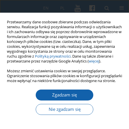
EN
PL
Przetwarzamy dane osobowe zbierane podczas odwiedzania
serwisu. Realizacja funkcji pozyskiwania informacji o użytkownikach
i ich zachowaniu odbywa się poprzez dobrowolnie wprowadzone w
formularzach informacje oraz zapisywanie w urządzeniach
końcowych plików cookies (tzw. ciasteczka). Dane, w tym pliki
cookies, wykorzystywane są w celu realizacji usług, zapewnienia
wygodnego korzystania ze strony oraz w celu monitorowania
ruchu zgodnie z
Polityką prywatności
. Dane są także zbierane i
przetwarzane przez narzędzie Google Analytics (
więcej
).
3/2025 vol. 330
Możesz zmienić ustawienia cookies w swojej przeglądarce.
Ograniczenie stosowania plików cookies w konfiguracji przeglądarki
może wpłynąć na niektóre funkcjonalności dostępne na stronie.
Zgadzam się
Prusy Królewskie i Prusy
Książęce w XVI–XVII wieku
Nie zgadzam się
Polskie, niemieckie czy jednak