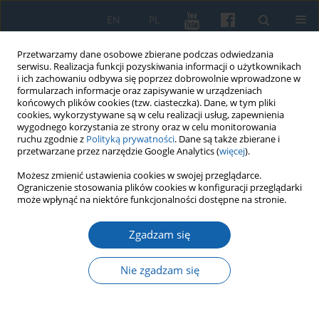
EN
PL
Przetwarzamy dane osobowe zbierane podczas odwiedzania
serwisu. Realizacja funkcji pozyskiwania informacji o użytkownikach
i ich zachowaniu odbywa się poprzez dobrowolnie wprowadzone w
formularzach informacje oraz zapisywanie w urządzeniach
końcowych plików cookies (tzw. ciasteczka). Dane, w tym pliki
cookies, wykorzystywane są w celu realizacji usług, zapewnienia
wygodnego korzystania ze strony oraz w celu monitorowania
ruchu zgodnie z
Polityką prywatności
. Dane są także zbierane i
przetwarzane przez narzędzie Google Analytics (
więcej
).
4/2025 vol. 331
Możesz zmienić ustawienia cookies w swojej przeglądarce.
Ograniczenie stosowania plików cookies w konfiguracji przeglądarki
może wpłynąć na niektóre funkcjonalności dostępne na stronie.
Zgadzam się
Senatorowie z Prus Królewskich
i Warmii na sejmach w czasie
Nie zgadzam się
panowania Władysława IV Wazy