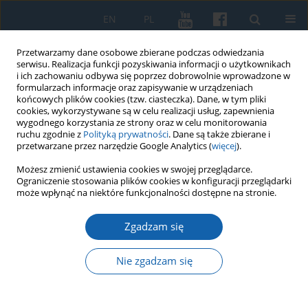
EN
PL
Przetwarzamy dane osobowe zbierane podczas odwiedzania
serwisu. Realizacja funkcji pozyskiwania informacji o użytkownikach
i ich zachowaniu odbywa się poprzez dobrowolnie wprowadzone w
formularzach informacje oraz zapisywanie w urządzeniach
końcowych plików cookies (tzw. ciasteczka). Dane, w tym pliki
cookies, wykorzystywane są w celu realizacji usług, zapewnienia
wygodnego korzystania ze strony oraz w celu monitorowania
ruchu zgodnie z
Polityką prywatności
. Dane są także zbierane i
przetwarzane przez narzędzie Google Analytics (
więcej
).
Słowo kluczowe
świadomość
Możesz zmienić ustawienia cookies w swojej przeglądarce.
Ograniczenie stosowania plików cookies w konfiguracji przeglądarki
etniczna
może wpłynąć na niektóre funkcjonalności dostępne na stronie.
Zgadzam się
Prusy Królewskie i Prusy Książęce w XVI–XVII
wieku Polskie, niemieckie czy jednak tylko
Nie zgadzam się
pruskie?
Jacek Wijaczka