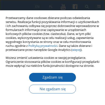
EN
PL
Przetwarzamy dane osobowe zbierane podczas odwiedzania
serwisu. Realizacja funkcji pozyskiwania informacji o użytkownikach
i ich zachowaniu odbywa się poprzez dobrowolnie wprowadzone w
formularzach informacje oraz zapisywanie w urządzeniach
końcowych plików cookies (tzw. ciasteczka). Dane, w tym pliki
cookies, wykorzystywane są w celu realizacji usług, zapewnienia
wygodnego korzystania ze strony oraz w celu monitorowania
ruchu zgodnie z
Polityką prywatności
. Dane są także zbierane i
przetwarzane przez narzędzie Google Analytics (
więcej
).
3/2025 vol. 330
Możesz zmienić ustawienia cookies w swojej przeglądarce.
Ograniczenie stosowania plików cookies w konfiguracji przeglądarki
może wpłynąć na niektóre funkcjonalności dostępne na stronie.
Zgadzam się
Zmiany w położeniu prawno-
politycznym Prus Książęcych
Nie zgadzam się
względem korony polskiej w