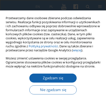
EN
PL
Przetwarzamy dane osobowe zbierane podczas odwiedzania
serwisu. Realizacja funkcji pozyskiwania informacji o użytkownikach
i ich zachowaniu odbywa się poprzez dobrowolnie wprowadzone w
formularzach informacje oraz zapisywanie w urządzeniach
końcowych plików cookies (tzw. ciasteczka). Dane, w tym pliki
cookies, wykorzystywane są w celu realizacji usług, zapewnienia
wygodnego korzystania ze strony oraz w celu monitorowania
ruchu zgodnie z
Polityką prywatności
. Dane są także zbierane i
przetwarzane przez narzędzie Google Analytics (
więcej
).
Słowo kluczowe
Możesz zmienić ustawienia cookies w swojej przeglądarce.
Ograniczenie stosowania plików cookies w konfiguracji przeglądarki
Hohenzollernowie
może wpłynąć na niektóre funkcjonalności dostępne na stronie.
Zgadzam się
Zmiany w położeniu prawno-politycznym Prus
Książęcych względem korony polskiej w latach
Nie zgadzam się
1525-1701
Andrzej Kamieński