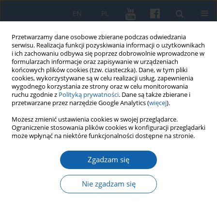
EN
PL
Przetwarzamy dane osobowe zbierane podczas odwiedzania
serwisu. Realizacja funkcji pozyskiwania informacji o użytkownikach
i ich zachowaniu odbywa się poprzez dobrowolnie wprowadzone w
formularzach informacje oraz zapisywanie w urządzeniach
końcowych plików cookies (tzw. ciasteczka). Dane, w tym pliki
cookies, wykorzystywane są w celu realizacji usług, zapewnienia
wygodnego korzystania ze strony oraz w celu monitorowania
ruchu zgodnie z
Polityką prywatności
. Dane są także zbierane i
przetwarzane przez narzędzie Google Analytics (
więcej
).
Słowo kluczowe
państwo polsko-
Możesz zmienić ustawienia cookies w swojej przeglądarce.
Ograniczenie stosowania plików cookies w konfiguracji przeglądarki
litewskie
może wpłynąć na niektóre funkcjonalności dostępne na stronie.
Zgadzam się
Prusy Królewskie i Prusy Książęce w XVI–XVII
wieku Polskie, niemieckie czy jednak tylko
Nie zgadzam się
pruskie?
Jacek Wijaczka