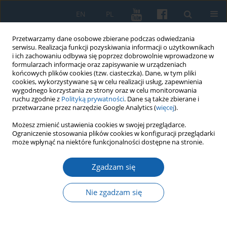
EN
PL
Przetwarzamy dane osobowe zbierane podczas odwiedzania
serwisu. Realizacja funkcji pozyskiwania informacji o użytkownikach
i ich zachowaniu odbywa się poprzez dobrowolnie wprowadzone w
formularzach informacje oraz zapisywanie w urządzeniach
końcowych plików cookies (tzw. ciasteczka). Dane, w tym pliki
cookies, wykorzystywane są w celu realizacji usług, zapewnienia
wygodnego korzystania ze strony oraz w celu monitorowania
ruchu zgodnie z
Polityką prywatności
. Dane są także zbierane i
przetwarzane przez narzędzie Google Analytics (
więcej
).
1/2020 vol. 307
Możesz zmienić ustawienia cookies w swojej przeglądarce.
Ograniczenie stosowania plików cookies w konfiguracji przeglądarki
może wpłynąć na niektóre funkcjonalności dostępne na stronie.
Zgadzam się
Pamięć o Wojciechu
Kętrzyńskim
Nie zgadzam się
1
Stanisław Achremczyk