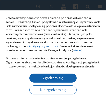
EN
PL
Przetwarzamy dane osobowe zbierane podczas odwiedzania
serwisu. Realizacja funkcji pozyskiwania informacji o użytkownikach
i ich zachowaniu odbywa się poprzez dobrowolnie wprowadzone w
formularzach informacje oraz zapisywanie w urządzeniach
końcowych plików cookies (tzw. ciasteczka). Dane, w tym pliki
cookies, wykorzystywane są w celu realizacji usług, zapewnienia
wygodnego korzystania ze strony oraz w celu monitorowania
ruchu zgodnie z
Polityką prywatności
. Dane są także zbierane i
przetwarzane przez narzędzie Google Analytics (
więcej
).
1/2025 vol. 328
Możesz zmienić ustawienia cookies w swojej przeglądarce.
Ograniczenie stosowania plików cookies w konfiguracji przeglądarki
może wpłynąć na niektóre funkcjonalności dostępne na stronie.
WYBÓR REDAKCJI
Zgadzam się
Wokół Działdowa. Starcia
powstania styczniowego pod
Nie zgadzam się
Przełękiem i Kęczewem na