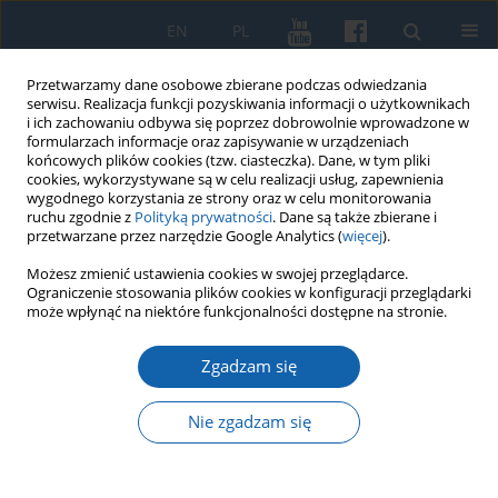
EN
PL
Przetwarzamy dane osobowe zbierane podczas odwiedzania
serwisu. Realizacja funkcji pozyskiwania informacji o użytkownikach
i ich zachowaniu odbywa się poprzez dobrowolnie wprowadzone w
formularzach informacje oraz zapisywanie w urządzeniach
końcowych plików cookies (tzw. ciasteczka). Dane, w tym pliki
cookies, wykorzystywane są w celu realizacji usług, zapewnienia
wygodnego korzystania ze strony oraz w celu monitorowania
ruchu zgodnie z
Polityką prywatności
. Dane są także zbierane i
przetwarzane przez narzędzie Google Analytics (
więcej
).
Słowo kluczowe
Powstanie
Możesz zmienić ustawienia cookies w swojej przeglądarce.
Ograniczenie stosowania plików cookies w konfiguracji przeglądarki
styczniowe
może wpłynąć na niektóre funkcjonalności dostępne na stronie.
Zgadzam się
WYBÓR REDAKCJI
Wokół Działdowa. Starcia powstania
Nie zgadzam się
styczniowego pod Przełękiem i Kęczewem na
pograniczu prusko-mazowieckim z 31 marca 1864
roku.