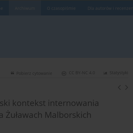
ne
Archiwum
O czasopiśmie
Dla autorów i recenze
CC BY-NC 4.0
Statystyki
Pobierz cytowanie
ski kontekst internowania
a Żuławach Malborskich