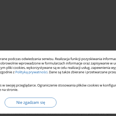
ne podczas odwiedzania serwisu. Realizacja funkcji pozyskiwania informacj
lborskie
Malbork
Internowanie powstańców
obrowolnie wprowadzone w formularzach informacje oraz zapisywanie w u
 tym pliki cookies, wykorzystywane są w celu realizacji usług, zapewnienia 
 zgodnie z
Polityką prywatności
. Dane są także zbierane i przetwarzane prze
s w swojej przeglądarce. Ograniczenie stosowania plików cookies w konfigur
 na stronie.
Nie zgadzam się
 r. w Prusach Zachodnich zostało internowanych ponad 20 tys.