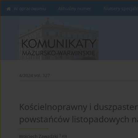
W opracowaniu
Aktualny numer
Numery specjal
4/2024 vol. 327
Kościelnoprawny i duszpaster
powstańców listopadowych n
1
Wojciech Zawadzki