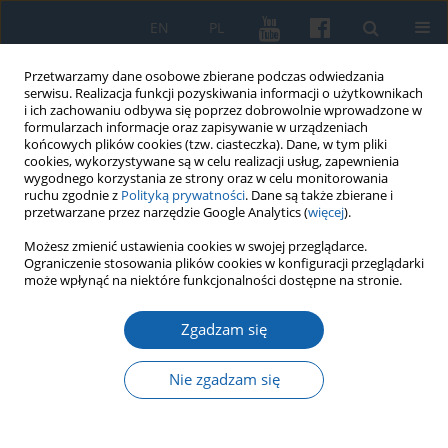
EN
PL
Przetwarzamy dane osobowe zbierane podczas odwiedzania
serwisu. Realizacja funkcji pozyskiwania informacji o użytkownikach
i ich zachowaniu odbywa się poprzez dobrowolnie wprowadzone w
formularzach informacje oraz zapisywanie w urządzeniach
końcowych plików cookies (tzw. ciasteczka). Dane, w tym pliki
cookies, wykorzystywane są w celu realizacji usług, zapewnienia
wygodnego korzystania ze strony oraz w celu monitorowania
ruchu zgodnie z
Polityką prywatności
. Dane są także zbierane i
przetwarzane przez narzędzie Google Analytics (
więcej
).
Słowo kluczowe
Internowanie
Możesz zmienić ustawienia cookies w swojej przeglądarce.
Ograniczenie stosowania plików cookies w konfiguracji przeglądarki
powstańców
może wpłynąć na niektóre funkcjonalności dostępne na stronie.
Zgadzam się
Kościelnoprawny i duszpasterski kontekst
internowania powstańców listopadowych na
Nie zgadzam się
Żuławach Malborskich
Wojciech Zawadzki