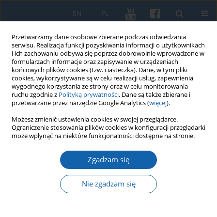
EN
PL
Przetwarzamy dane osobowe zbierane podczas odwiedzania
serwisu. Realizacja funkcji pozyskiwania informacji o użytkownikach
i ich zachowaniu odbywa się poprzez dobrowolnie wprowadzone w
formularzach informacje oraz zapisywanie w urządzeniach
końcowych plików cookies (tzw. ciasteczka). Dane, w tym pliki
cookies, wykorzystywane są w celu realizacji usług, zapewnienia
wygodnego korzystania ze strony oraz w celu monitorowania
ruchu zgodnie z
Polityką prywatności
. Dane są także zbierane i
przetwarzane przez narzędzie Google Analytics (
więcej
).
Słowo kluczowe
Ossolineum
Możesz zmienić ustawienia cookies w swojej przeglądarce.
Ograniczenie stosowania plików cookies w konfiguracji przeglądarki
może wpłynąć na niektóre funkcjonalności dostępne na stronie.
Pamięć o Wojciechu Kętrzyńskim
Zgadzam się
Stanisław Achremczyk
KMW 2020;307(1):41-81
Nie zgadzam się
DOI
:
https://doi.org/10.51974/kmw-134784
Statystyki