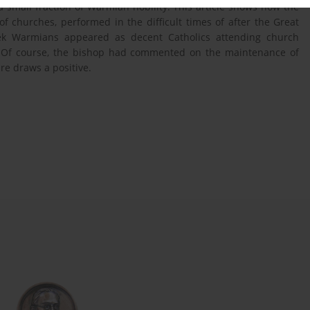
small fraction of Warmian nobility. This article shows how the
 of churches, performed in the difficult times of after the Great
bek Warmians appeared as decent Catholics attending church
 Of course, the bishop had commented on the maintenance of
re draws a positive.