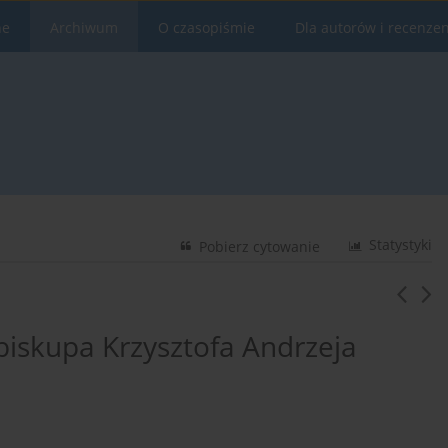
ne
Archiwum
O czasopiśmie
Dla autorów i recenze
Statystyki
Pobierz cytowanie
biskupa Krzysztofa Andrzeja