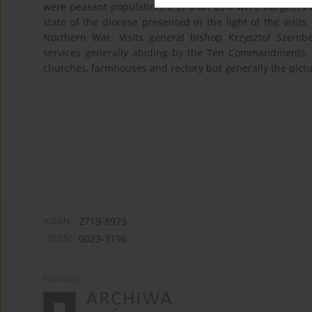
were peasant population, less than 25% were burghers a 
state of the diocese presented in the light of the visits
Northern War. Visits general bishop Krzysztof Szem
services generally abiding by the Ten Commandments.
churches, farmhouses and rectory but generally the pictu
eISSN:
2719-8979
ISSN:
0023-3196
Partnerzy: