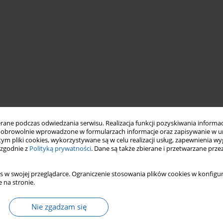
ne podczas odwiedzania serwisu. Realizacja funkcji pozyskiwania informacj
obrowolnie wprowadzone w formularzach informacje oraz zapisywanie w u
 tym pliki cookies, wykorzystywane są w celu realizacji usług, zapewnienia 
 zgodnie z
Polityką prywatności
. Dane są także zbierane i przetwarzane prze
s w swojej przeglądarce. Ograniczenie stosowania plików cookies w konfigur
 na stronie.
Nie zgadzam się
r Szembeka wasinhabited by about 90 000 people. Most of them