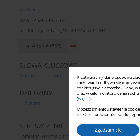
Więcej
KMW 2015;290(4):605-624
DOI:
https://doi.org/10.51974/kmw-142844
Artykuł
(PDF)
SŁOWA KLUCZOWE
Warmia
diecezja
Szembek
wizytacje kościelne
Przetwarzamy dane osobowe zbiera
zachowaniu odbywa się poprzez d
cookies (tzw. ciasteczka). Dane, w
DZIEDZINY
oraz w celu monitorowania ruchu
(
więcej
).
historia
Możesz zmienić ustawienia cookie
niektóre funkcjonalności dostępne
STRESZCZENIE
Zgadzam się
Dominion Warmia during the reign of bishopChristophe