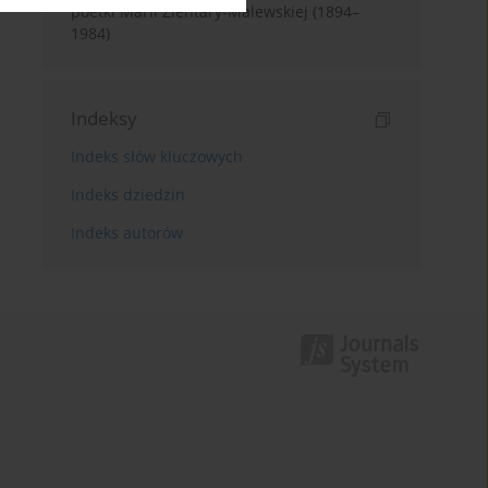
poetki Marii Zientary-Malewskiej (1894–
1984)
Indeksy
Indeks słów kluczowych
Indeks dziedzin
Indeks autorów