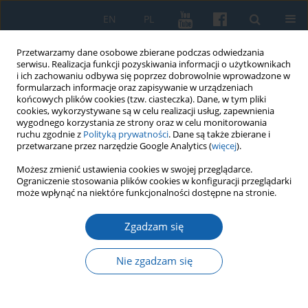
EN
PL
Przetwarzamy dane osobowe zbierane podczas odwiedzania
serwisu. Realizacja funkcji pozyskiwania informacji o użytkownikach
i ich zachowaniu odbywa się poprzez dobrowolnie wprowadzone w
formularzach informacje oraz zapisywanie w urządzeniach
końcowych plików cookies (tzw. ciasteczka). Dane, w tym pliki
cookies, wykorzystywane są w celu realizacji usług, zapewnienia
wygodnego korzystania ze strony oraz w celu monitorowania
ruchu zgodnie z
Polityką prywatności
. Dane są także zbierane i
przetwarzane przez narzędzie Google Analytics (
więcej
).
Słowo kluczowe
Szembek
Możesz zmienić ustawienia cookies w swojej przeglądarce.
Ograniczenie stosowania plików cookies w konfiguracji przeglądarki
może wpłynąć na niektóre funkcjonalności dostępne na stronie.
Warmiacy w świetle wizytacji biskupa Krzysztofa
Zgadzam się
Andrzeja Szembeka
Stanisław Achremczyk
Nie zgadzam się
KMW 2015;290(4):605-624
DOI
:
https://doi.org/10.51974/kmw-142844
Statystyki