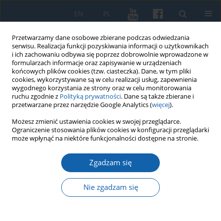
EN
PL
Przetwarzamy dane osobowe zbierane podczas odwiedzania
serwisu. Realizacja funkcji pozyskiwania informacji o użytkownikach
i ich zachowaniu odbywa się poprzez dobrowolnie wprowadzone w
formularzach informacje oraz zapisywanie w urządzeniach
końcowych plików cookies (tzw. ciasteczka). Dane, w tym pliki
cookies, wykorzystywane są w celu realizacji usług, zapewnienia
wygodnego korzystania ze strony oraz w celu monitorowania
ruchu zgodnie z
Polityką prywatności
. Dane są także zbierane i
przetwarzane przez narzędzie Google Analytics (
więcej
).
1/2023 vol. 320
Możesz zmienić ustawienia cookies w swojej przeglądarce.
Ograniczenie stosowania plików cookies w konfiguracji przeglądarki
może wpłynąć na niektóre funkcjonalności dostępne na stronie.
Zgadzam się
Relacja Wincentego Korwina
Gosiewskiego o rokowaniach z
Nie zgadzam się
Fryderykiem Wilhelmem w