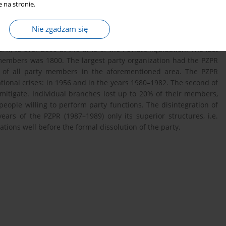
 na stronie.
rty, it transformed into a Poviat Committee of the Polish United
il mid-1975, when it was dissolved. After the liquidation of the
ea of the abolished Poviat were subordinated to the Provincial
Nie zgadzam się
party members in the Poviat was systematically increasing from
R, to over 2600 at the time of the Poviat’s liquidation. The last
members was 1800. The largest party organization had the PZPR
of all party members in the aforementioned area. The PZPR
ional crises: in 1956 and in the years 1980–1982. The second of
mitigate. Individual branches lost up to 20% of their members,
eople willing to perform party functions. The disintegration of
ears of the PZPR (1987–1989) only its superior structures, i.e.
ions well before the formal dissolution of the party.