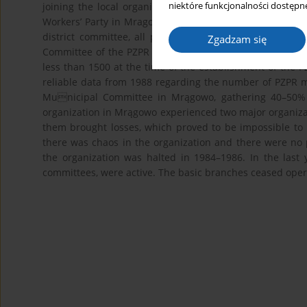
niektóre funkcjonalności dostępne
joining the local organization of the Polish Socialist Pa
Workers’ Party in Mragowo. This structure functioned unt
district committee, all party organizations from the ar
Zgadzam się
Committee of the PZPR in Olsztyn. The total number of 
less than 1500 at the time of the establishment of the PZP
reliable data from 1988 regarding the number of PZPR 
Municipal Committee in Mrągowo, gathering 40–50% 
organization in Mrągowo experienced two major organizat
them brought losses, which proved to be impossible to 
there was chaos in the organization and there were no p
the organization was halted in 1984–1986. In the last y
committees, were active. The basic branches ceased operat