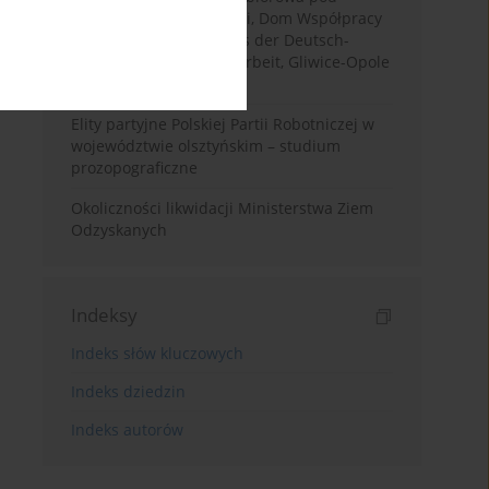
redakcją Michała Mathei, Dom Współpracy
Polsko-Niemieckiej/Haus der Deutsch-
Polnischen Zusammenarbeit, Gliwice-Opole
2020, s.206.
Elity partyjne Polskiej Partii Robotniczej w
województwie olsztyńskim – studium
prozopograficzne
Okoliczności likwidacji Ministerstwa Ziem
Odzyskanych
Indeksy
Indeks słów kluczowych
Indeks dziedzin
Indeks autorów