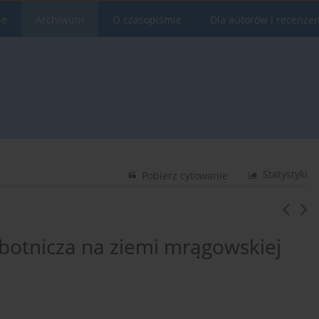
ne
Archiwum
O czasopiśmie
Dla autorów i recenze
Statystyki
Pobierz cytowanie
botnicza na ziemi mrągowskiej