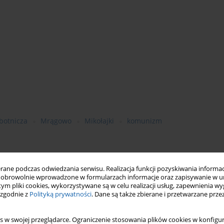
botnicza
Mrągowo
Mikołajki
komunizm
ne podczas odwiedzania serwisu. Realizacja funkcji pozyskiwania informacj
obrowolnie wprowadzone w formularzach informacje oraz zapisywanie w u
 tym pliki cookies, wykorzystywane są w celu realizacji usług, zapewnienia 
 zgodnie z
Polityką prywatności
. Dane są także zbierane i przetwarzane prze
ągowo was established on July 13, 1945. In December 1948, after
s w swojej przeglądarce. Ograniczenie stosowania plików cookies w konfigur