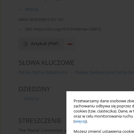
Więcej
KMW 2018;299(1):101-141
DOI:
https://doi.org/10.51974/kmw-134913
Artykuł
(PDF)
SŁOWA KLUCZOWE
Polska Partia Robotnicza
Polska Zjednoczona Partia Ro
DZIEDZINY
historia
Przetwarzamy dane osobowe zbiera
zachowaniu odbywa się poprzez d
cookies (tzw. ciasteczka). Dane, w
oraz w celu monitorowania ruchu
STRESZCZENIE
(
więcej
).
The Poviat Committee of the Polish Workers ‘Party in Mr
Możesz zmienić ustawienia cookie