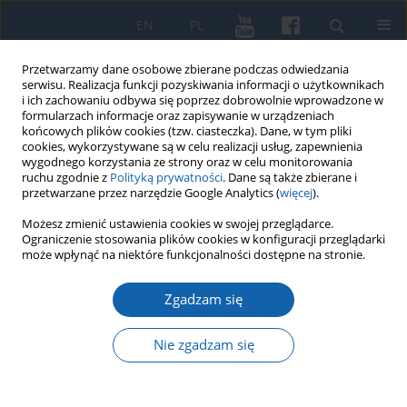
EN
PL
Przetwarzamy dane osobowe zbierane podczas odwiedzania
serwisu. Realizacja funkcji pozyskiwania informacji o użytkownikach
i ich zachowaniu odbywa się poprzez dobrowolnie wprowadzone w
formularzach informacje oraz zapisywanie w urządzeniach
końcowych plików cookies (tzw. ciasteczka). Dane, w tym pliki
cookies, wykorzystywane są w celu realizacji usług, zapewnienia
wygodnego korzystania ze strony oraz w celu monitorowania
ruchu zgodnie z
Polityką prywatności
. Dane są także zbierane i
przetwarzane przez narzędzie Google Analytics (
więcej
).
Słowo kluczowe
Mikołajki
Możesz zmienić ustawienia cookies w swojej przeglądarce.
Ograniczenie stosowania plików cookies w konfiguracji przeglądarki
może wpłynąć na niektóre funkcjonalności dostępne na stronie.
Polska Zjednoczona Partia Robotnicza na ziemi
Zgadzam się
mrągowskiej 1948-1989
Mariusz Korejwo
Nie zgadzam się
KMW 2018;299(1):101-141
DOI
:
https://doi.org/10.51974/kmw-134913
Statystyki