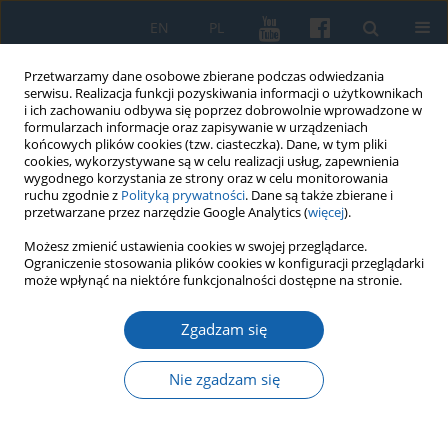
EN
PL
Przetwarzamy dane osobowe zbierane podczas odwiedzania
serwisu. Realizacja funkcji pozyskiwania informacji o użytkownikach
i ich zachowaniu odbywa się poprzez dobrowolnie wprowadzone w
formularzach informacje oraz zapisywanie w urządzeniach
końcowych plików cookies (tzw. ciasteczka). Dane, w tym pliki
cookies, wykorzystywane są w celu realizacji usług, zapewnienia
wygodnego korzystania ze strony oraz w celu monitorowania
ruchu zgodnie z
Polityką prywatności
. Dane są także zbierane i
przetwarzane przez narzędzie Google Analytics (
więcej
).
Archiwum
Możesz zmienić ustawienia cookies w swojej przeglądarce.
Ograniczenie stosowania plików cookies w konfiguracji przeglądarki
może wpłynąć na niektóre funkcjonalności dostępne na stronie.
1/2015 vol. 287
Zgadzam się
Przedstawiciele rodu von Hattstein jako urzędnicy
Nie zgadzam się
zakonu krzyżackiego w Prusach. Studium
historyczno prawne i genealogiczne
Tomasz Kruszewski