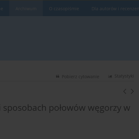
ne
Archiwum
O czasopiśmie
Dla autorów i recenze
Statystyki
Pobierz cytowanie
i sposobach połowów węgorzy w