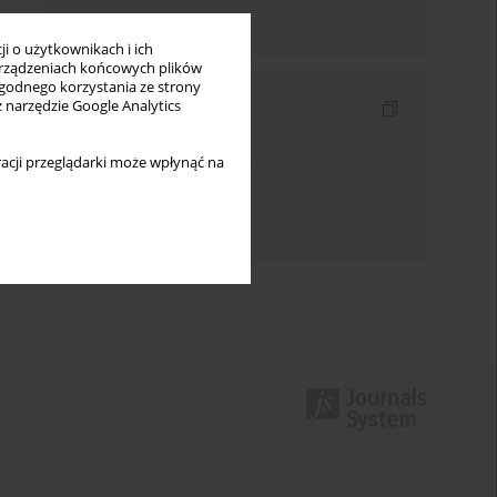
Wyślij mailem
i o użytkownikach i ich
rządzeniach końcowych plików
wygodnego korzystania ze strony
Indeksy
z narzędzie Google Analytics
Indeks słów kluczowych
acji przeglądarki może wpłynąć na
Indeks dziedzin
Indeks autorów