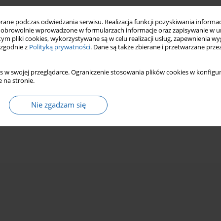
ne podczas odwiedzania serwisu. Realizacja funkcji pozyskiwania informacj
obrowolnie wprowadzone w formularzach informacje oraz zapisywanie w u
 tym pliki cookies, wykorzystywane są w celu realizacji usług, zapewnienia 
 zgodnie z
Polityką prywatności
. Dane są także zbierane i przetwarzane prze
s w swojej przeglądarce. Ograniczenie stosowania plików cookies w konfigur
 na stronie.
Nie zgadzam się