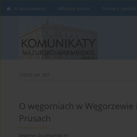
W opracowaniu
Aktualny numer
Numery specjal
1/2015 vol. 287
O węgorniach w Węgorzewie 
Prusach
Seweryn Szczepański