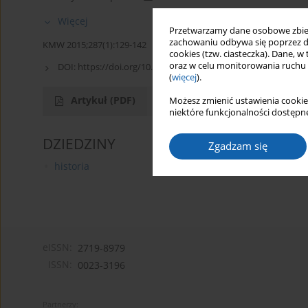
Więcej
Przetwarzamy dane osobowe zbiera
zachowaniu odbywa się poprzez d
KMW 2015;287(1):129-142
cookies (tzw. ciasteczka). Dane, w
oraz w celu monitorowania ruchu
DOI:
https://doi.org/10.51974/kmw-142682
(
więcej
).
Artykuł
(PDF)
Możesz zmienić ustawienia cookie
niektóre funkcjonalności dostępne
DZIEDZINY
Zgadzam się
historia
eISSN:
2719-8979
ISSN:
0023-3196
Partnerzy: