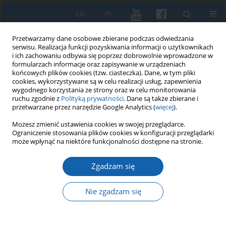
EN
PL
Przetwarzamy dane osobowe zbierane podczas odwiedzania
serwisu. Realizacja funkcji pozyskiwania informacji o użytkownikach
i ich zachowaniu odbywa się poprzez dobrowolnie wprowadzone w
formularzach informacje oraz zapisywanie w urządzeniach
końcowych plików cookies (tzw. ciasteczka). Dane, w tym pliki
cookies, wykorzystywane są w celu realizacji usług, zapewnienia
wygodnego korzystania ze strony oraz w celu monitorowania
ruchu zgodnie z
Polityką prywatności
. Dane są także zbierane i
przetwarzane przez narzędzie Google Analytics (
więcej
).
3/2020 vol. 309
Możesz zmienić ustawienia cookies w swojej przeglądarce.
Ograniczenie stosowania plików cookies w konfiguracji przeglądarki
może wpłynąć na niektóre funkcjonalności dostępne na stronie.
Zgadzam się
Melancholia Księcia Pruskiego
Albrechta Fryderyka (1553–
Nie zgadzam się
1618)