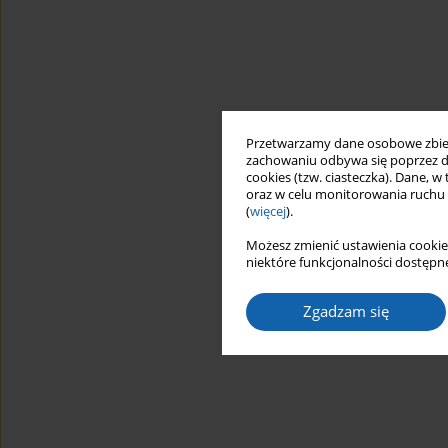
Przetwarzamy dane osobowe zbiera
zachowaniu odbywa się poprzez d
cookies (tzw. ciasteczka). Dane, w
oraz w celu monitorowania ruchu
(
więcej
).
Możesz zmienić ustawienia cookie
niektóre funkcjonalności dostępne
Zgadzam się