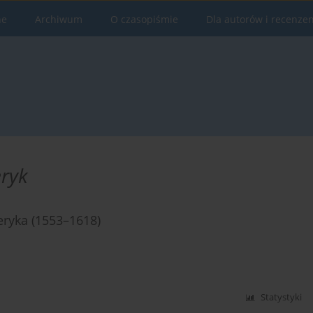
ne
Archiwum
O czasopiśmie
Dla autorów i recenze
eryk
eryka (1553–1618)
Statystyki