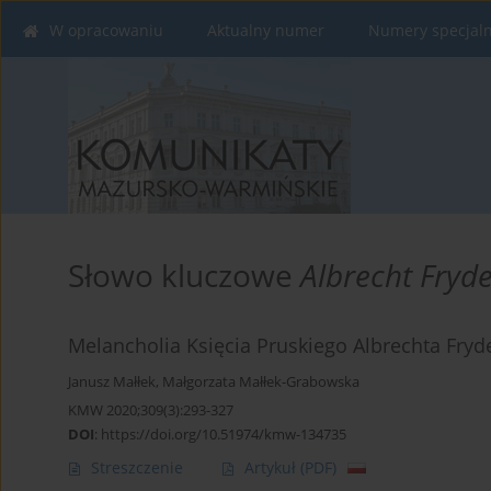
W opracowaniu
Aktualny numer
Numery specjal
Słowo kluczowe
Albrecht Fryd
Melancholia Księcia Pruskiego Albrechta Fryd
Janusz Małłek
,
Małgorzata Małłek-Grabowska
KMW 2020;309(3):293-327
DOI
:
https://doi.org/10.51974/kmw-134735
Streszczenie
Artykuł
(PDF)