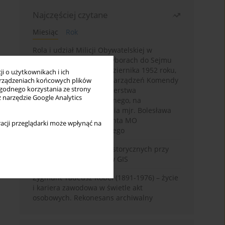
Najczęściej czytane
Miesiąc
Rok
Rola i udział Milicji Obywatelskiej w
kampanii wyborczej i wyborach do Sejmu
PRL I kadencji z 26 października 1952 roku,
i o użytkownikach i ich
w świetle wytycznych i zarządzeń Komendy
rządzeniach końcowych plików
wygodnego korzystania ze strony
Głównej MO oraz Ministerstwa
z narzędzie Google Analytics
Bezpieczeństwa Publicznego, na
przykładzie sprawozdania mjr. Bolesława
Wyszyńskiego komendanta MO
acji przeglądarki może wpłynąć na
województwa olsztyńskiego
Granica w badaniach historycznych przy
wykorzystaniu serwerów GIS
Zygmunt Tadeusz Robel (1891-1976) – życie
i kariera zawodowa w świetle akt
osobowych. Rekonesans archiwalny