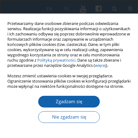
EN
PL
Przetwarzamy dane osobowe zbierane podczas odwiedzania
serwisu. Realizacja funkcji pozyskiwania informacji o użytkownikach
i ich zachowaniu odbywa się poprzez dobrowolnie wprowadzone w
formularzach informacje oraz zapisywanie w urządzeniach
końcowych plików cookies (tzw. ciasteczka). Dane, w tym pliki
cookies, wykorzystywane są w celu realizacji usług, zapewnienia
wygodnego korzystania ze strony oraz w celu monitorowania
ruchu zgodnie z
Polityką prywatności
. Dane są także zbierane i
przetwarzane przez narzędzie Google Analytics (
więcej
).
Możesz zmienić ustawienia cookies w swojej przeglądarce.
2/2026 vol. 333
Ograniczenie stosowania plików cookies w konfiguracji przeglądarki
może wpłynąć na niektóre funkcjonalności dostępne na stronie.
Zgadzam się
Nie zgadzam się