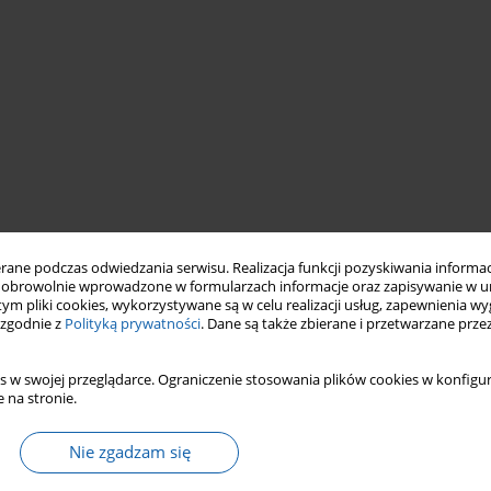
ne podczas odwiedzania serwisu. Realizacja funkcji pozyskiwania informacj
obrowolnie wprowadzone w formularzach informacje oraz zapisywanie w u
ztynie
przedwojenne muzykalia
 tym pliki cookies, wykorzystywane są w celu realizacji usług, zapewnienia 
 zgodnie z
Polityką prywatności
. Dane są także zbierane i przetwarzane prze
s w swojej przeglądarce. Ograniczenie stosowania plików cookies w konfigur
 na stronie.
Nie zgadzam się