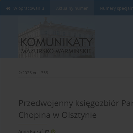
W opracowaniu
Aktualny numer
Numery specjal
2/2026 vol. 333
Przedwojenny księgozbiór Pań
Chopina w Olsztynie
1
Anna Bujko