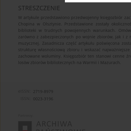
STRESZCZENIE
W artykule przedstawiono przedwojenny księgozbiór za
Chopina w Olsztynie. Przedstawione zostały okoliczno
biblioteki w trudnych powojennych warunkach. Omówi
zarówno z zabezpieczonych po wojnie zbiorów, jak i z
muzycznej. Zasadnicza część artykułu poświęcona został
strukturę własnościową zbioru i wskazać najważniejsze 
zachowane woluminy. Księgozbiór ten stanowi cenne źró
losów zbiorów bibliotecznych na Warmii i Mazurach.
eISSN:
2719-8979
ISSN:
0023-3196
Partnerzy: