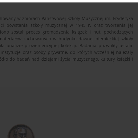
chowany w zbiorach Państwowej Szkoły Muzycznej im. Fryderyka
ści powstania szkoły muzycznej w 1945 r. oraz tworzenia jej
ono został proces gromadzenia książek i nut, pochodzących
 materiałów zachowanych w budynku dawnej niemieckiej szkoły
a analizie proweniencyjnej kolekcji. Badania pozwoliły ustalić
instytucje oraz osoby prywatne, do których wcześniej należały
dło do badań nad dziejami życia muzycznego, kultury książki i