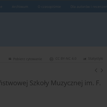
ne
Archiwum
O czasopiśmie
Dla autorów i recenze
CC BY-NC 4.0
Statystyki
Pobierz cytowanie
stwowej Szkoły Muzycznej im. F.