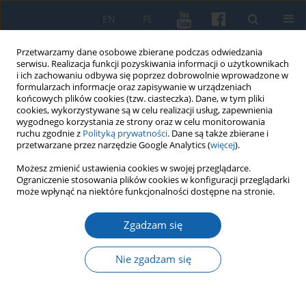
EN
PL
Przetwarzamy dane osobowe zbierane podczas odwiedzania
serwisu. Realizacja funkcji pozyskiwania informacji o użytkownikach
i ich zachowaniu odbywa się poprzez dobrowolnie wprowadzone w
formularzach informacje oraz zapisywanie w urządzeniach
końcowych plików cookies (tzw. ciasteczka). Dane, w tym pliki
cookies, wykorzystywane są w celu realizacji usług, zapewnienia
wygodnego korzystania ze strony oraz w celu monitorowania
ruchu zgodnie z
Polityką prywatności
. Dane są także zbierane i
przetwarzane przez narzędzie Google Analytics (
więcej
).
Słowo kluczowe
przedwojenne
Możesz zmienić ustawienia cookies w swojej przeglądarce.
Ograniczenie stosowania plików cookies w konfiguracji przeglądarki
muzykalia
może wpłynąć na niektóre funkcjonalności dostępne na stronie.
Zgadzam się
Przedwojenny księgozbiór Państwowej Szkoły
Muzycznej im. F. Chopina w Olsztynie
Nie zgadzam się
Anna Bujko
KMW 2026;333(2):253-271