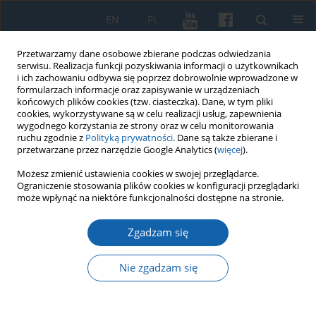
EN
PL
Przetwarzamy dane osobowe zbierane podczas odwiedzania
serwisu. Realizacja funkcji pozyskiwania informacji o użytkownikach
i ich zachowaniu odbywa się poprzez dobrowolnie wprowadzone w
formularzach informacje oraz zapisywanie w urządzeniach
końcowych plików cookies (tzw. ciasteczka). Dane, w tym pliki
cookies, wykorzystywane są w celu realizacji usług, zapewnienia
wygodnego korzystania ze strony oraz w celu monitorowania
ruchu zgodnie z
Polityką prywatności
. Dane są także zbierane i
przetwarzane przez narzędzie Google Analytics (
więcej
).
2/2021 vol. 312
Możesz zmienić ustawienia cookies w swojej przeglądarce.
Ograniczenie stosowania plików cookies w konfiguracji przeglądarki
może wpłynąć na niektóre funkcjonalności dostępne na stronie.
Zgadzam się
Królewieckie druki reformacyjne
w bibliotekach naukowych
Nie zgadzam się
Ośrodka Badań Naukowych im.