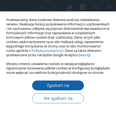
EN
PL
Przetwarzamy dane osobowe zbierane podczas odwiedzania
serwisu. Realizacja funkcji pozyskiwania informacji o użytkownikach
i ich zachowaniu odbywa się poprzez dobrowolnie wprowadzone w
formularzach informacje oraz zapisywanie w urządzeniach
końcowych plików cookies (tzw. ciasteczka). Dane, w tym pliki
cookies, wykorzystywane są w celu realizacji usług, zapewnienia
wygodnego korzystania ze strony oraz w celu monitorowania
ruchu zgodnie z
Polityką prywatności
. Dane są także zbierane i
przetwarzane przez narzędzie Google Analytics (
więcej
).
Słowo kluczowe
reformacja
Możesz zmienić ustawienia cookies w swojej przeglądarce.
Ograniczenie stosowania plików cookies w konfiguracji przeglądarki
może wpłynąć na niektóre funkcjonalności dostępne na stronie.
Królewieckie druki reformacyjne w bibliotekach
naukowych Ośrodka Badań Naukowych im.
Zgadzam się
Wojciecha Kętrzyńskiego w Olsztynie i Muzeum
Warmii i Mazur
Nie zgadzam się
Zoja Jaroszewicz-Pieresławcew
KMW 2021;312(2):328-340