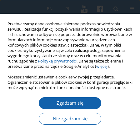
EN
PL
Przetwarzamy dane osobowe zbierane podczas odwiedzania
serwisu. Realizacja funkcji pozyskiwania informacji o użytkownikach
i ich zachowaniu odbywa się poprzez dobrowolnie wprowadzone w
formularzach informacje oraz zapisywanie w urządzeniach
końcowych plików cookies (tzw. ciasteczka). Dane, w tym pliki
cookies, wykorzystywane są w celu realizacji usług, zapewnienia
wygodnego korzystania ze strony oraz w celu monitorowania
ruchu zgodnie z
Polityką prywatności
. Dane są także zbierane i
przetwarzane przez narzędzie Google Analytics (
więcej
).
3/2018 vol. 301
Możesz zmienić ustawienia cookies w swojej przeglądarce.
Ograniczenie stosowania plików cookies w konfiguracji przeglądarki
może wpłynąć na niektóre funkcjonalności dostępne na stronie.
Zgadzam się
Kontakty zakonów
mendykanckich z organizacjami
Nie zgadzam się
cechowymi w Prusach