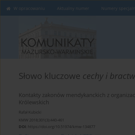
W opracowaniu
Aktualny numer
Numery specjal
Słowo kluczowe
cechy i bract
Kontakty zakonów mendykanckich z organizac
Królewskich
Rafał Kubicki
KMW 2018;301(3):440-461
DOI
:
https://doi.org/10.51974/kmw-134877