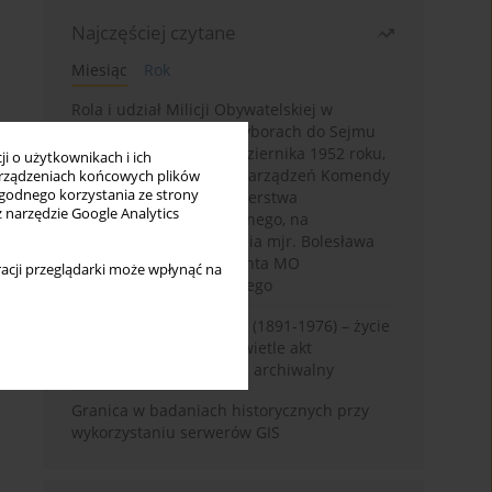
Najczęściej czytane
Miesiąc
Rok
Rola i udział Milicji Obywatelskiej w
kampanii wyborczej i wyborach do Sejmu
PRL I kadencji z 26 października 1952 roku,
i o użytkownikach i ich
w świetle wytycznych i zarządzeń Komendy
rządzeniach końcowych plików
wygodnego korzystania ze strony
Głównej MO oraz Ministerstwa
z narzędzie Google Analytics
Bezpieczeństwa Publicznego, na
przykładzie sprawozdania mjr. Bolesława
Wyszyńskiego komendanta MO
acji przeglądarki może wpłynąć na
województwa olsztyńskiego
Zygmunt Tadeusz Robel (1891-1976) – życie
i kariera zawodowa w świetle akt
osobowych. Rekonesans archiwalny
Granica w badaniach historycznych przy
wykorzystaniu serwerów GIS