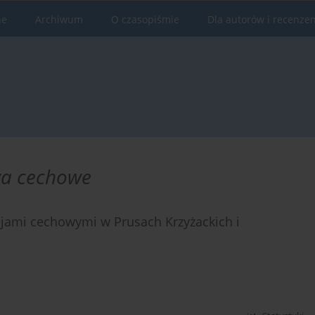
ne
Archiwum
O czasopiśmie
Dla autorów i recenze
wa cechowe
jami cechowymi w Prusach Krzyżackich i