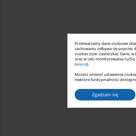
Przetwarzamy dane osobowe zbiera
zachowaniu odbywa się poprzez d
cookies (tzw. ciasteczka). Dane, w
oraz w celu monitorowania ruchu
(
więcej
).
Możesz zmienić ustawienia cookie
niektóre funkcjonalności dostępne
Zgadzam się