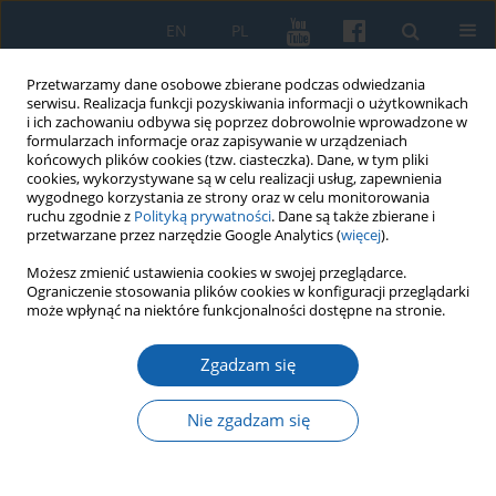
EN
PL
Przetwarzamy dane osobowe zbierane podczas odwiedzania
serwisu. Realizacja funkcji pozyskiwania informacji o użytkownikach
i ich zachowaniu odbywa się poprzez dobrowolnie wprowadzone w
formularzach informacje oraz zapisywanie w urządzeniach
końcowych plików cookies (tzw. ciasteczka). Dane, w tym pliki
cookies, wykorzystywane są w celu realizacji usług, zapewnienia
wygodnego korzystania ze strony oraz w celu monitorowania
ruchu zgodnie z
Polityką prywatności
. Dane są także zbierane i
przetwarzane przez narzędzie Google Analytics (
więcej
).
3/2018 vol. 301
Możesz zmienić ustawienia cookies w swojej przeglądarce.
Ograniczenie stosowania plików cookies w konfiguracji przeglądarki
może wpłynąć na niektóre funkcjonalności dostępne na stronie.
Zgadzam się
Okucie pochwy miecza z
Gardzienia koło Iławy.
Nie zgadzam się
Przyczynek do studiów nad